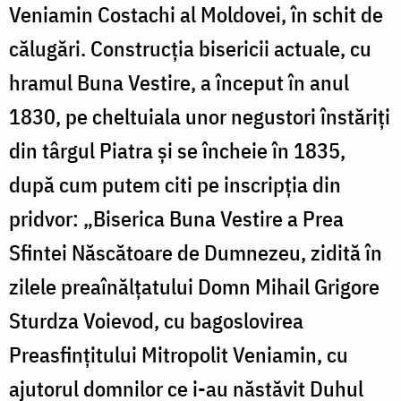
Veniamin Costachi al Moldovei, în schit de
călugări. Construcția bisericii actuale, cu
hramul Buna Vestire, a început în anul
1830, pe cheltuiala unor negustori înstăriți
din târgul Piatra și se încheie în 1835,
după cum putem citi pe inscripția din
pridvor: „Biserica Buna Vestire a Prea
Sfintei Născătoare de Dumnezeu, zidită în
zilele preaînălțatului Domn Mihail Grigore
Sturdza Voievod, cu bagoslovirea
Preasfințitului Mitropolit Veniamin, cu
ajutorul domnilor ce i-au năstăvit Duhul