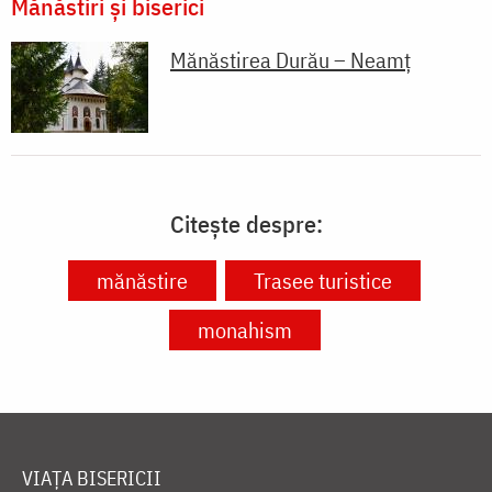
Mănăstiri și biserici
Mănăstirea Durău – Neamț
Citește despre:
mănăstire
Trasee turistice
monahism
VIAȚA BISERICII