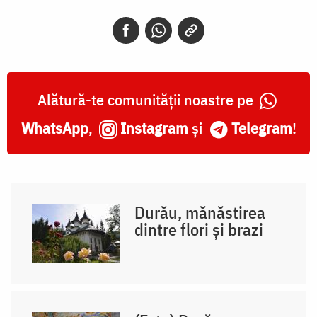
Alătură-te comunității noastre pe
WhatsApp
,
Instagram
și
Telegram
!
Durău, mănăstirea
dintre flori și brazi