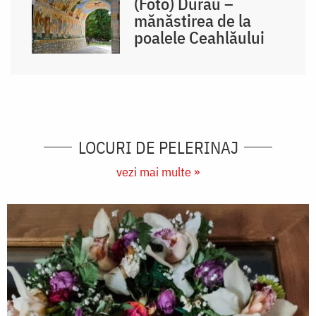
(Foto) Durău –
mănăstirea de la
poalele Ceahlăului
LOCURI DE PELERINAJ
vezi mai multe »