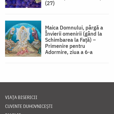
(27)
Maica Domnului, pârgă a
Învierii omenirii (gând la
Schimbarea la Față) –
Primenire pentru
Adormire, ziua a 6-a
VIAȚA BISERICII
CUVINTE DUHOVNICEȘTI