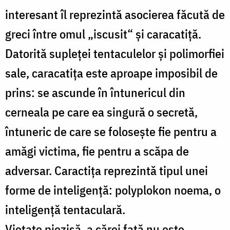
interesant îl reprezintă asocierea făcută de
greci între omul „iscusit“ și caracatiță.
Datorită supleței tentaculelor și polimorfiei
sale, caracatița este aproape imposibil de
prins: se ascunde în întunericul din
cerneala pe care ea singură o secretă,
întuneric de care se folosește fie pentru a
amăgi victima, fie pentru a scăpa de
adversar. Caractița reprezintă tipul unei
forme de inteligență: polyplokon noema, o
inteligență tentaculară.
Vietate piezișă, a cărei față nu este