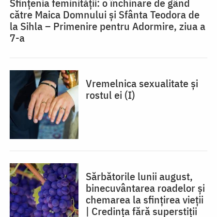
Sfințenia feminității: o închinare de gând
către Maica Domnului și Sfânta Teodora de
la Sihla – Primenire pentru Adormire, ziua a
7-a
Vremelnica sexualitate și
rostul ei (I)
Sărbătorile lunii august,
binecuvântarea roadelor și
chemarea la sfințirea vieții
| Credința fără superstiții