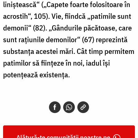
liniștească“ („Capete foarte folositoare în
acrostih“, 105). Vie, fiindcă „patimile sunt
demonii“ (82). „Gândurile păcătoase, care
sunt rațiunile demonilor“ (67) reprezintă
substanța acestei mări. Cât timp permitem
patimilor să ființeze în noi, iadul își
potențează existența.
Alătură-te comunității noastre pe