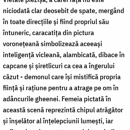
niciodată clar deosebit de spate, mergând
în toate direcțiile și fiind propriul său
întuneric, caracatița din pictura
voronețeană simbolizează aceeași
inteligență vicleană, alambicată, dibace în
capcane și șiretlicuri ca cea a îngerului
căzut - demonul care își mistifică propria
ființă și rațiune pentru a atrage pe om în
adâncurile gheenei. Femeia pictată în
această scenă reprezintă chipul atrăgător
și înșelător al înțelepciunii lumești, iar