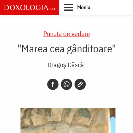
Skip
Meniu
to
main
Main
content
navigation
Puncte de vedere
"Marea cea gânditoare"
Dragoș Dâscă