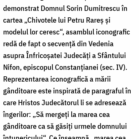
demonstrat Domnul Sorin Dumitrescu în
cartea „Chivotele lui Petru Rareș și
modelul lor ceresc“, asamblul iconografic
redă de fapt o secvență din Vedenia
asupra Înfricoșatei Judecăți a Sfântului
Nifon, episcopul Constanțianei (sec. IV).
Reprezentarea iconografică a mării
gânditoare este inspirată de paragraful în
care Hristos Judecătorul li se adresează
îngerilor: „Să mergeți la marea cea
gânditoare ca să găsiți urmele domnului
întunericului“. Ce înseamnă „marea cea