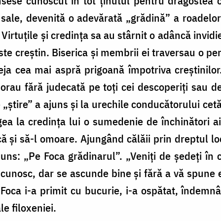
sese cunoscut în tot ținutul pentru dragostea c
 sale, devenită o adevărată „grădină” a roadelo
Virtuțile și credința sa au stârnit o adâncă invid
ste creștin. Biserica și membrii ei traversau o pe
ja cea mai aspră prigoană împotriva creștinilor.
morau fără judecată pe toți cei descoperiți sau de
e „știre” a ajuns și la urechile conducătorului cet
gea la credința lui o sumedenie de închinători ai 
că și să-l omoare. Ajungând călăii prin dreptul loc
uns: „Pe Foca grădinarul”. „Veniți de ședeți în 
l cunosc, dar se ascunde bine și fără a vă spune e
ar Foca i-a primit cu bucurie, i-a ospătat, îndem
le filoxeniei.