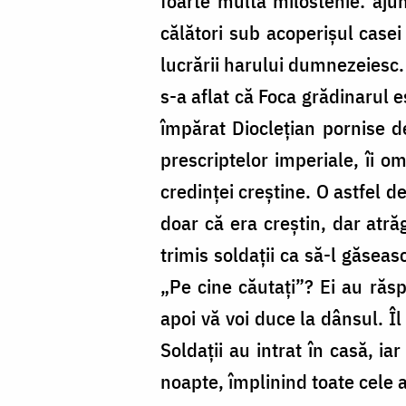
foarte multă milostenie: ajun
călători sub acoperișul casei
lucrării harului dumnezeiesc. 
s-a aflat că Foca grădinarul e
împărat Dioclețian pornise de
prescriptelor imperiale, îi o
credinței creștine. O astfel d
doar că era creștin, dar atră
trimis soldații ca să-l găseas
„Pe cine căutați”? Ei au răsp
apoi vă voi duce la dânsul. Î
Soldații au intrat în casă, i
noapte, împlinind toate cele a