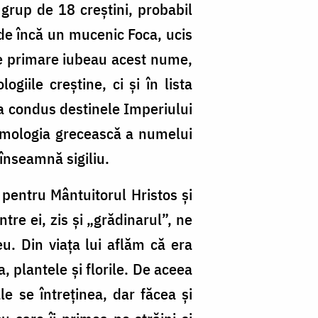
grup de 18 creștini, probabil
 de încă un mucenic Foca, ucis
le primare iubeau acest nume,
giile creștine, ci și în lista
e a condus destinele Imperiului
Etimologia grecească a numelui
înseamnă sigiliu.
 pentru Mântuitorul Hristos și
tre ei, zis și „grădinarul”, ne
. Din viața lui aflăm că era
 plantele și florile. De aceea
le se întreținea, dar făcea și