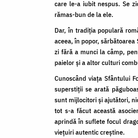
care le-a iubit nespus. Se zi
rămas-bun de la ele.
Dar, în tradiția populară rom
aceea, în popor, sărbătoarea 
zi fără a munci la câmp, pen
paielor și a altor culturi comb
Cunoscând viața Sfântului Fo
superstiții se arată păguboas
sunt mijlocitori și ajutători,
tot s-a făcut această asocie
aprindă în suflete focul drago
viețuiri autentic creștine.