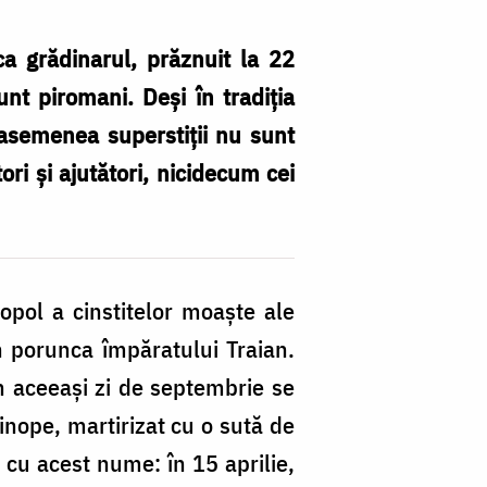
ca grădinarul, prăznuit la 22
unt piromani. Deși în tradiția
 asemenea superstiții nu sunt
ori și ajutători, nicidecum cei
pol a cinstitelor moaște ale
in porunca împăratului Traian.
În aceeași zi de septembrie se
Sinope, martirizat cu o sută de
i cu acest nume: în 15 aprilie,