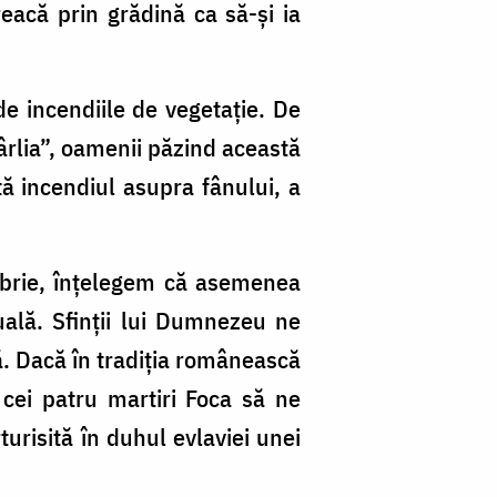
reacă prin grădină ca să-și ia
de incendiile de vegetație. De
ârlia”, oamenii păzind această
ă incendiul asupra fânului, a
embrie, înțelegem că asemenea
tuală. Sfinții lui Dumnezeu ne
ră. Dacă în tradiția românească
 cei patru martiri Foca să ne
turisită în duhul evlaviei unei