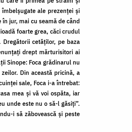
u care îi primea pe străini și
r îmbelșugate ale prezenței și
ie în jur, mai cu seamă de când
rioadă foarte grea, căci crudul
 Dregătorii cetăților, pe baza
nunțați drept mărturisitori ai
ății Sinope: Foca grădinarul nu
zeilor. Din această pricină, a
uinței sale, Foca i-a întrebat:
casa mea și vă voi ospăta, iar
u unde este nu o să-l găsiți”.
nându-i să zăbovească și peste