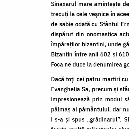
Sinaxarul mare amintește de 
trecuți la cele veșnice în ac
de sabie odată cu Sfântul Er
dispărut din onomastica actua
împăraților bizantini, unde gă
Bizantin între anii 602 şi 61
Foca ne duce la denumirea gol
Dacă toți cei patru martiri c
Evanghelia Sa, precum și sfârș
impresionează prin modul să
pălmaș al pământului, dar nu 
i s-a și spus „grădinarul”. S