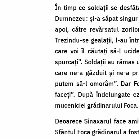
În timp ce soldații se desfăt
Dumnezeu: și-a săpat singur m
apoi, către revărsatul zoril
Trezindu-se gealații, l-au în
care voi îl căutați să-l ucid
spurcați”. Soldații au rămas
care ne-a găzduit și ne-a p
putem să-l omorâm”. Dar Foc
faceți”. După îndelungate ezi
muceniciei grădinarului Foca.
Deoarece Sinaxarul face amin
Sfântul Foca grădinarul a fost