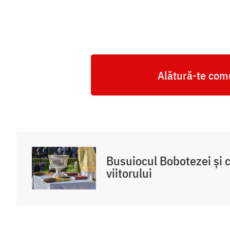
Alătură-te comu
Busuiocul Bobotezei și cu
viitorului