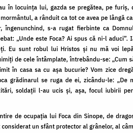
au în locuința lui, gazda se pregătea, pe furiș,
ormântul, a rânduit ca tot ce avea pe lângă cas
or, îngenunchind, s-a rugat fierbinte ca Domnul
trebat: „Unde este Foca? Ai spus că ni-l aduci”. I
eți. Eu sunt robul lui Hristos și nu mă voi lep
 uimiți de cele întâmplate, întrebându-se: „Cu
rimit în casa sa cu așa bucurie? Vom zice dregă
a grădinarul se ruga de ei, zicându-le: „De 
tări, soldații l-au ucis și, așa, focul iubirii 
tire de ocupația lui Foca din Sinope, de dragost
 considerat un sfânt protector al grânelor, al câmpu