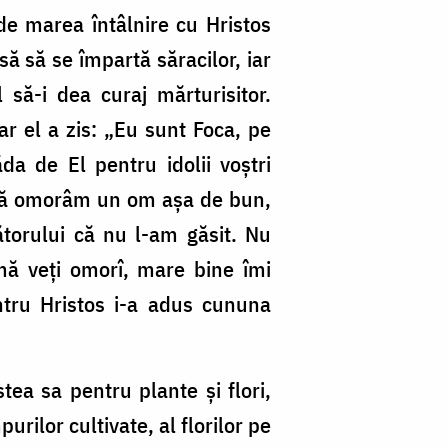
 de marea întâlnire cu Hristos
ă să se împartă săracilor, iar
 să-i dea curaj mărturisitor.
ar el a zis: „Eu sunt Foca, pe
ăda de El pentru idolii voștri
m să omorâm un om așa de bun,
torului că nu l-am găsit. Nu
mă veți omorî, mare bine îmi
pentru Hristos i-a adus cununa
ea sa pentru plante și flori,
rilor cultivate, al florilor pe