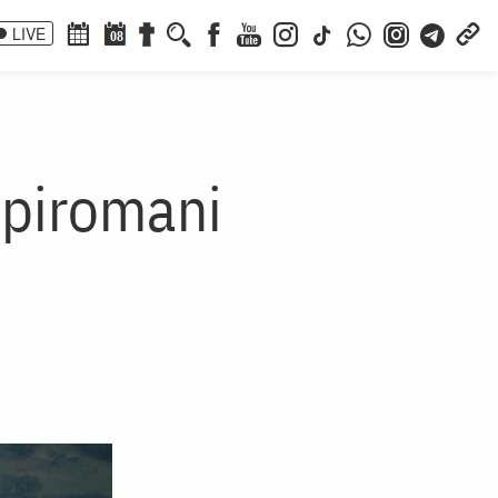
LIVE
08
 piromani