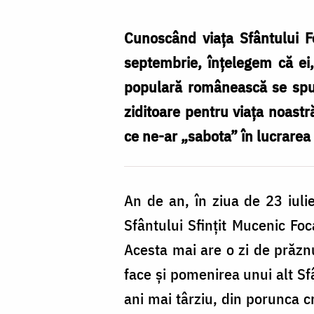
Foca
nu
Cunoscând viața Sfântului Fo
sunt
septembrie, înțelegem că ei, 
piromani
populară românească se spune
/
ziditoare pentru viața noastră
Foto:
ce ne-ar „sabota” în lucrarea
Constantin
Comici
An de an, în ziua de 23 iul
Sfântului Sfințit Mucenic Foc
Acesta mai are o zi de prăznu
face și pomenirea unui alt Sfâ
ani mai târziu, din porunca cr