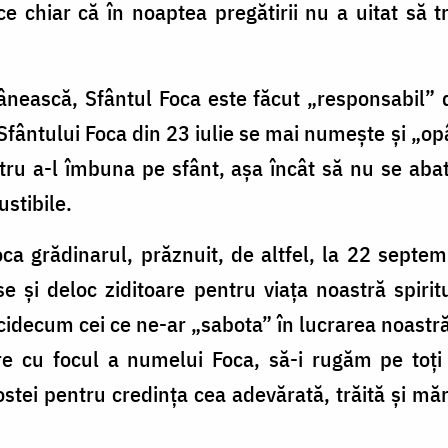
ce chiar că în noaptea pregătirii nu a uitat să t
ânească, Sfântul Foca este făcut „responsabil” 
Sfântului Foca din 23 iulie se mai numește și „op
tru a-l îmbuna pe sfânt, așa încât să nu se abat
ustibile.
ca grădinarul, prăznuit, de altfel, la 22 sept
e și deloc ziditoare pentru viața noastră spiri
 nicidecum cei ce ne-ar „sabota” în lucrarea noast
re cu focul a numelui Foca, să-i rugăm pe toți
stei pentru credința cea adevărată, trăită și măr