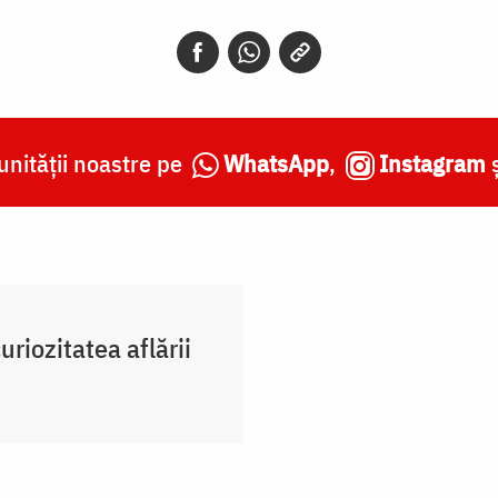
nității noastre pe
WhatsApp
,
Instagram
riozitatea aflării