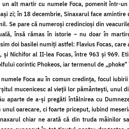
un alt martir cu numele Foca, pomenit într-un 
eeași zi; în 18 decembrie, Sinaxarul face amintire
mil. Se pare că numeroși credincioși din veacuri
lă, însă rămas în istorie – nu doar în martirolo
sim doi basilei numiți astfel: Flavius Focas, car
0, și Nichifor al II-lea Focas, între 963 şi 969. 
fului corintic Phokeos, iar termenul de „phoke” 
u numele Foca au în comun credința, focul iubirii
itul mucenicesc al vieții lor pământești, unul din
u aparte de a-și pregăti întâlnirea cu Dumnezeu
unul oarecare, ci foarte priceput, iubind meseria,
inaxarul chiar ne arată că din truda mâinilor sa