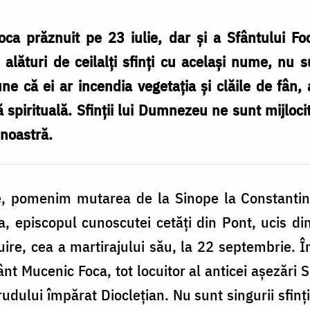
ca prăznuit pe 23 iulie, dar și a Sfântului Fo
alături de ceilalți sfinți cu același nume, nu s
 că ei ar incendia vegetația și clăile de fân,
 spirituală. Sfinții lui Dumnezeu ne sunt mijlocit
 noastră.
ie, pomenim mutarea de la Sinope la Constantino
a, episcopul cunoscutei cetăți din Pont, ucis d
ire, cea a martirajului său, la 22 septembrie. 
nt Mucenic Foca, tot locuitor al anticei așezări 
udului împărat Dioclețian. Nu sunt singurii sfinț