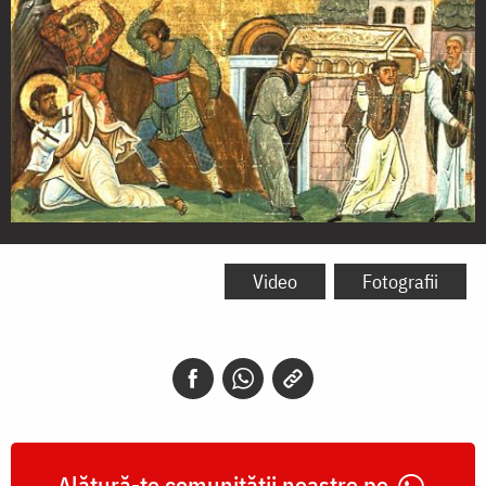
Martiriul
Sfântului
Video
Fotografii
Apostol
Timotei
-
miniatură
din
Alătură-te comunității noastre pe