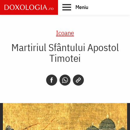
Skip
Meniu
to
main
Main
content
navigation
Icoane
Martiriul Sfântului Apostol
Timotei