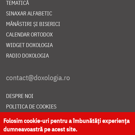
TEMATICĂ
SINAXAR ALFABETIC
MĂNĂSTIRI ȘI BISERICI
CALENDAR ORTODOX
WIDGET DOXOLOGIA
RADIO DOXOLOGIA
DESPRE NOI
POLITICA DE COOKIES
DONEAZĂ ONLINE PENTRU CATEDRALA NAȚIONALĂ
Folosim cookie-uri pentru a îmbunătăți experiența
dumneavoastră pe acest site.