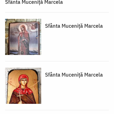
Sfânta Muceniță Marcela
Sfânta Muceniță Marcela
Sfânta Muceniță Marcela