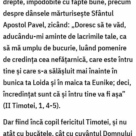
drepte, împodobite cu fapte bune, precum
despre dânsele mărturisește Sfântul
Apostol Pavel, zicând: „Doresc să te văd,
aducându-mi aminte de lacrimile tale, ca
să mă umplu de bucurie, luând pomenire
de credința cea nefățarnică, care este întru
tine și care s-a sălășluit mai înainte în
bunica ta Loida și în maica ta Eunike; deci,
încredințat sunt că și întru tine va fi așa”
(II Timotei, 1, 4-5).
Dar fiind încă copil fericitul Timotei, și nu
atât cu bucățele, cât cu cuvântul Domnului