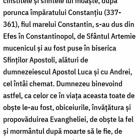
cinstitele și sfintele lui moaște, după
porunca împăratului Constanțiu (337-
361), fiul marelui Constantin, s-au dus din
Efes în Constantinopol, de Sfântul Artemie
mucenicul și au fost puse în biserica
Sfinților Apostoli, alături de
dumnezeiescul Apostol Luca și cu Andrei,
cel întâi chemat. Dumnezeu binevoind
astfel, ca celor ce în viața aceasta toate de
obște le-au fost, obiceiurile, învățătura și
propovăduirea Evangheliei, de obște la fel
și mormântul după moarte să le fie, de