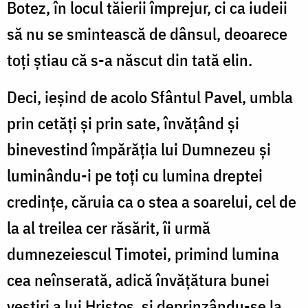
Botez, în locul tăierii împrejur, ci ca iudeii
să nu se smintească de dânsul, deoarece
toți știau că s-a născut din tată elin.
Deci, ieșind de acolo Sfântul Pavel, umbla
prin cetăți și prin sate, învățând și
binevestind împărăția lui Dumnezeu și
luminându-i pe toți cu lumina dreptei
credințe, căruia ca o stea a soarelui, cel de
la al treilea cer răsărit, îi urmă
dumnezeiescul Timotei, primind lumina
cea neînserată, adică învățătura bunei
vestiri a lui Hristos, și deprinzându-se la