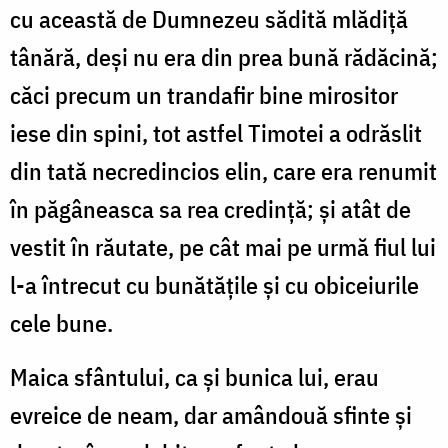
cu această de Dumnezeu sădită mlădiță
tânără, deși nu era din prea bună rădăcină;
căci precum un trandafir bine mirositor
iese din spini, tot astfel Timotei a odrăslit
din tată necredincios elin, care era renumit
în păgâneasca sa rea credință; și atât de
vestit în răutate, pe cât mai pe urmă fiul lui
l-a întrecut cu bunătățile și cu obiceiurile
cele bune.
Maica sfântului, ca și bunica lui, erau
evreice de neam, dar amândouă sfinte și