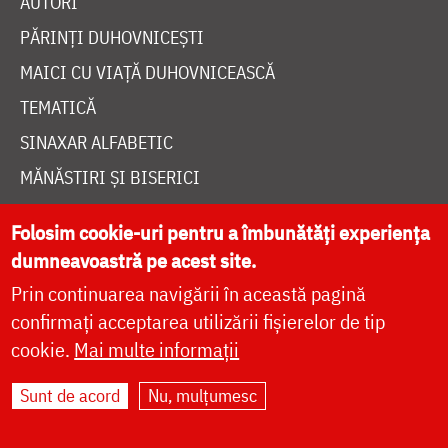
AUTORI
PĂRINȚI DUHOVNICEȘTI
MAICI CU VIAȚĂ DUHOVNICEASCĂ
TEMATICĂ
SINAXAR ALFABETIC
MĂNĂSTIRI ȘI BISERICI
CALENDAR ORTODOX
Folosim cookie-uri pentru a îmbunătăți experiența
WIDGET DOXOLOGIA
dumneavoastră pe acest site.
RADIO DOXOLOGIA
Prin continuarea navigării în această pagină
confirmați acceptarea utilizării fișierelor de tip
cookie.
Mai multe informații
Sunt de acord
Nu, mulțumesc
DESPRE NOI