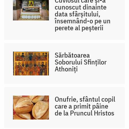
Cuviosul care și-a
cunoscut dinainte
data sfârșitului,
însemnând-o pe un
perete al peșterii
Sărbătoarea
Soborului Sfinților
Athoniți
Onufrie, sfântul copil
care a primit pâine
de la Pruncul Hristos