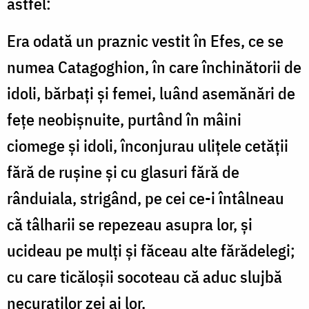
astfel:
Era odată un praznic vestit în Efes, ce se
numea Catagoghion, în care închinătorii de
idoli, bărbați și femei, luând asemănări de
fețe neobișnuite, purtând în mâini
ciomege și idoli, înconjurau ulițele cetății
fără de rușine și cu glasuri fără de
rânduiala, strigând, pe cei ce-i întâlneau
că tâlharii se repezeau asupra lor, și
ucideau pe mulți și făceau alte fărădelegi;
cu care ticăloșii socoteau că aduc slujbă
necuraților zei ai lor.