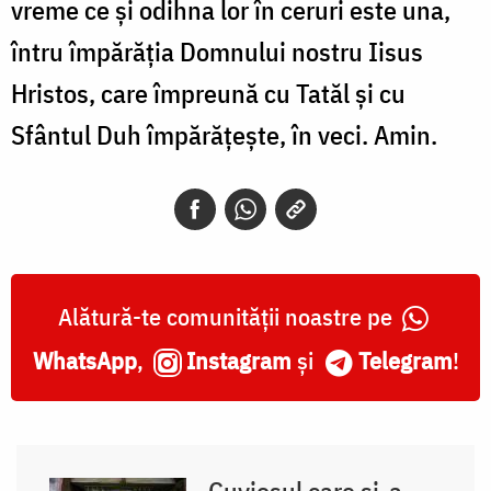
vreme ce și odihna lor în ceruri este una,
întru împărăția Domnului nostru Iisus
Hristos, care împreună cu Tatăl și cu
Sfântul Duh împărățește, în veci. Amin.
Alătură-te comunității noastre pe
WhatsApp
,
Instagram
și
Telegram
!