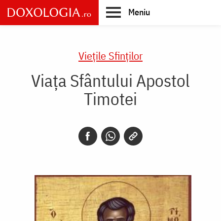
Skip
Meniu
to
main
Main
content
navigation
Vieţile Sfinţilor
Viața Sfântului Apostol
Timotei