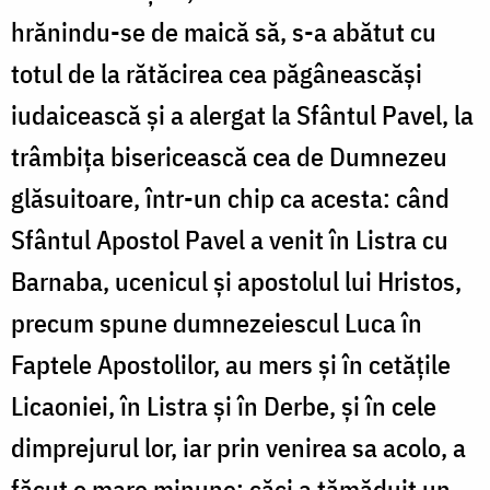
hrănindu-se de maică să, s-a abătut cu
totul de la rătăcirea cea păgâneascăși
iudaicească și a alergat la Sfântul Pavel, la
trâmbița bisericească cea de Dumnezeu
glăsuitoare, într-un chip ca acesta: când
Sfântul Apostol Pavel a venit în Listra cu
Barnaba, ucenicul și apostolul lui Hristos,
precum spune dumnezeiescul Luca în
Faptele Apostolilor, au mers și în cetățile
Licaoniei, în Listra și în Derbe, și în cele
dimprejurul lor, iar prin venirea sa acolo, a
făcut o mare minune; căci a tămăduit un