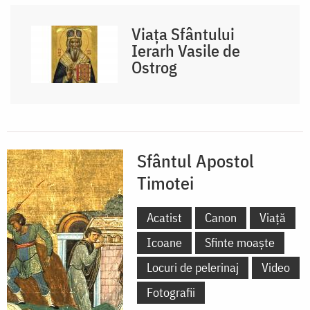
Viața Sfântului
Ierarh Vasile de
Ostrog
Sfântul Apostol
Timotei
Acatist
Canon
Viață
Icoane
Sfinte moaște
Locuri de pelerinaj
Video
Fotografii