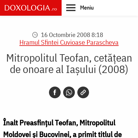
Skip
Meniu
to
main
Main
content
navigation
16 Octombrie 2008 8:18
Hramul Sfintei Cuvioase Parascheva
Mitropolitul Teofan, cetăţean
de onoare al Iaşului (2008)
Înalt Preasfinţul Teofan, Mitropolitul
Moldovei şi Bucovinei, a primit titlul de