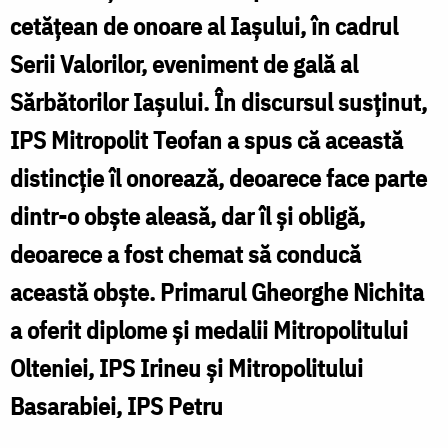
cetăţean de onoare al Iaşului, în cadrul
Serii Valorilor, eveniment de gală al
Sărbătorilor Iaşului. În discursul susţinut,
IPS Mitropolit Teofan a spus că această
distincţie îl onorează, deoarece face parte
dintr-o obşte aleasă, dar îl şi obligă,
deoarece a fost chemat să conducă
această obşte. Primarul Gheorghe Nichita
a oferit diplome şi medalii Mitropolitului
Olteniei, IPS Irineu şi Mitropolitului
Basarabiei, IPS Petru