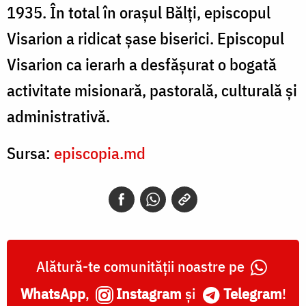
1935. În total în oraşul Bălţi, episcopul
Visarion a ridicat şase biserici. Episcopul
Visarion ca ierarh a desfăşurat o bogată
activitate misionară, pastorală, culturală şi
administrativă.
Sursa:
episcopia.md
Alătură-te comunității noastre pe
WhatsApp
,
Instagram
și
Telegram
!