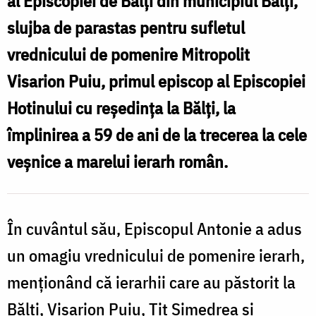
al Episcopiei de Bălți din municipiul Bălți,
slujba de parastas pentru sufletul
l
B
vrednicului de pomenire Mitropolit
Visarion Puiu, primul episcop al Episcopiei
Hotinului cu reşedinţa la Bălţi, la
împlinirea a 59 de ani de la trecerea la cele
veşnice a marelui ierarh român.
În cuvântul său, Episcopul Antonie a adus
un omagiu vrednicului de pomenire ierarh,
menționând că ierarhii care au păstorit la
Bălți, Visarion Puiu, Tit Simedrea și