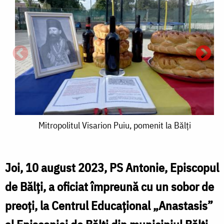
Mitropolitul
Mitropolitul Visarion Puiu, pomenit la Bălţi
Visarion
Puiu,
Joi, 10 august 2023, PS Antonie, Episcopul
M
pomenit
de Bălţi, a oficiat împreună cu un sobor de
V
la
preoți, la Centrul Educațional „Anastasis”
P
Bălţi