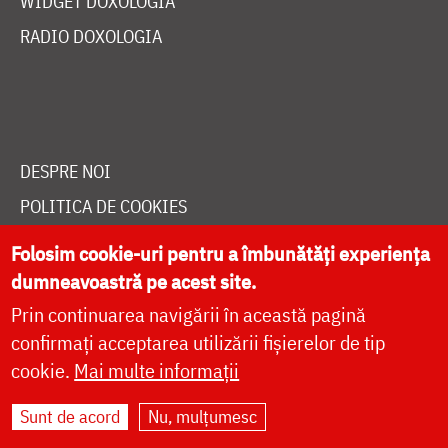
WIDGET DOXOLOGIA
RADIO DOXOLOGIA
DESPRE NOI
POLITICA DE COOKIES
DONEAZĂ ONLINE PENTRU CATEDRALA NAȚIONALĂ
Folosim cookie-uri pentru a îmbunătăți experiența
dumneavoastră pe acest site.
Prin continuarea navigării în această pagină
LIVE
confirmați acceptarea utilizării fișierelor de tip
cookie.
Mai multe informații
Site dezvoltat de
DOXOLOGIA MEDIA
,
Sunt de acord
Nu, mulțumesc
Arhiepiscopia Iașilor | ©
doxologia.ro