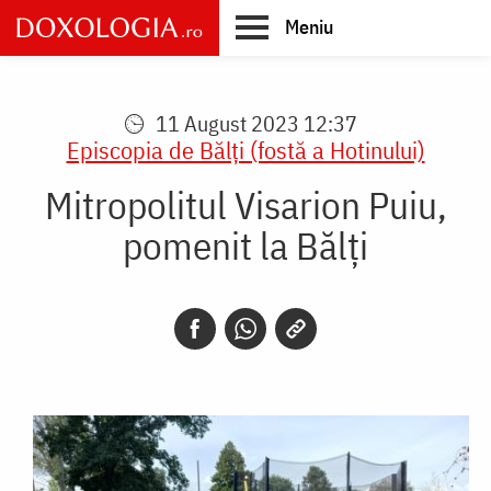
Skip
Meniu
to
main
Main
content
navigation
11 August 2023 12:37
Episcopia de Bălți (fostă a Hotinului)
Mitropolitul Visarion Puiu,
pomenit la Bălţi