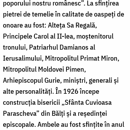
poporului nostru românesc”. La sfinţirea
pietrei de temelie în calitate de oaspeţi de
onoare au fost: Alteţa Sa Regală,
Principele Carol al II-lea, moştenitorul
tronului, Patriarhul Damianos al
Ierusalimului, Mitropolitul Primat Miron,
Mitropolitul Moldovei Pimen,
Arhiepiscopul Gurie, miniştri, generali şi
alte personalităţi. În 1926 începe
construcţia bisericii „Sfânta Cuvioasa
Parascheva” din Bălţi şi a reşedinţei
episcopale. Ambele au fost sfinţite în anul