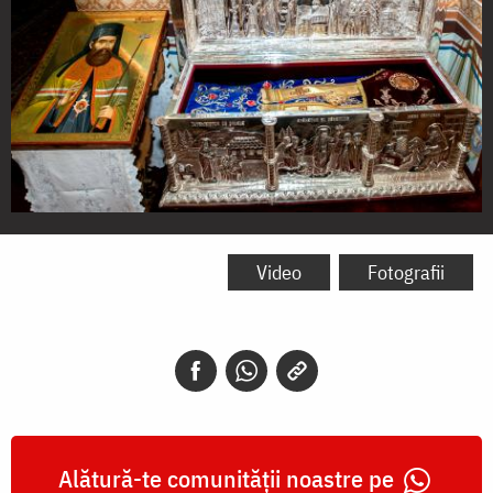
Moaștele
Sfântului
Video
Fotografii
Iacob
Putneanul
Alătură-te comunității noastre pe