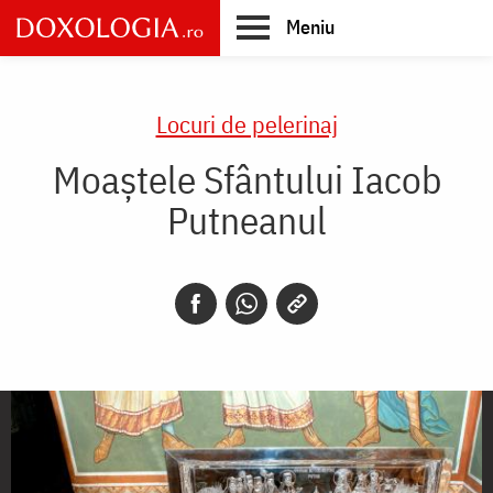
Skip
Meniu
to
main
Main
content
navigation
Locuri de pelerinaj
Moaștele Sfântului Iacob
Putneanul