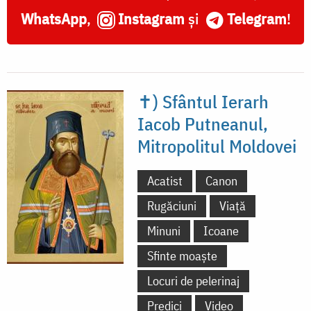
WhatsApp
,
Instagram
și
Telegram
!
✝) Sfântul Ierarh
Iacob Putneanul,
Mitropolitul Moldovei
Acatist
Canon
Rugăciuni
Viață
Minuni
Icoane
Sfinte moaște
Locuri de pelerinaj
Predici
Video