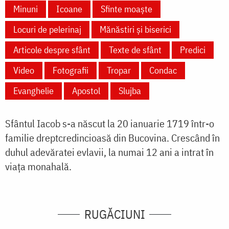
Minuni
Icoane
Sfinte moaște
Locuri de pelerinaj
Mănăstiri și biserici
Articole despre sfânt
Texte de sfânt
Predici
Video
Fotografii
Tropar
Condac
Evanghelie
Apostol
Slujba
Sfântul Iacob s-a născut la 20 ianuarie 1719 într-o
familie dreptcredincioasă din Bucovina. Crescând în
duhul adevăratei evlavii, la numai 12 ani a intrat în
viața monahală.
RUGĂCIUNI