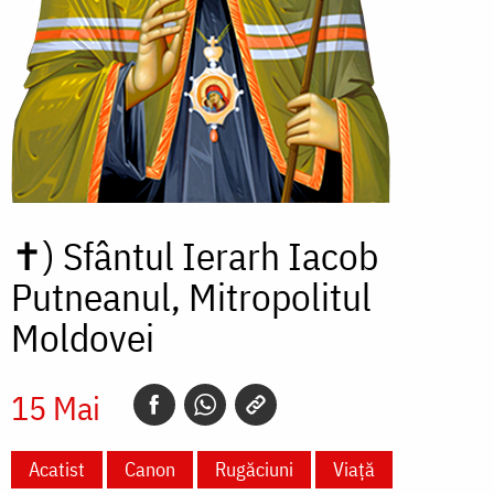
✝)
Sfântul Ierarh Iacob
Putneanul, Mitropolitul
Moldovei
15 Mai
Acatist
Canon
Rugăciuni
Viață