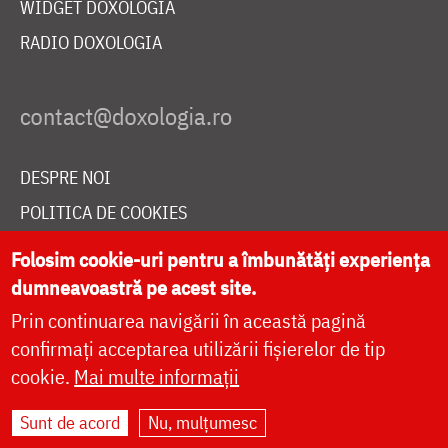
WIDGET DOXOLOGIA
RADIO DOXOLOGIA
DESPRE NOI
POLITICA DE COOKIES
DONEAZĂ ONLINE PENTRU CATEDRALA NAȚIONALĂ
Folosim cookie-uri pentru a îmbunătăți experiența
dumneavoastră pe acest site.
Prin continuarea navigării în această pagină
LIVE
confirmați acceptarea utilizării fișierelor de tip
cookie.
Mai multe informații
Site dezvoltat de
DOXOLOGIA MEDIA
,
Sunt de acord
Nu, mulțumesc
Arhiepiscopia Iașilor | ©
doxologia.ro