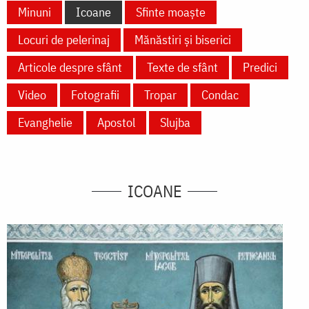
Minuni
Icoane
Sfinte moaște
Locuri de pelerinaj
Mănăstiri și biserici
Articole despre sfânt
Texte de sfânt
Predici
Video
Fotografii
Tropar
Condac
Evanghelie
Apostol
Slujba
ICOANE