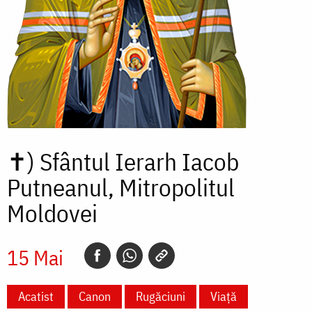
✝)
Sfântul Ierarh Iacob
Putneanul, Mitropolitul
Moldovei
15 Mai
Acatist
Canon
Rugăciuni
Viață