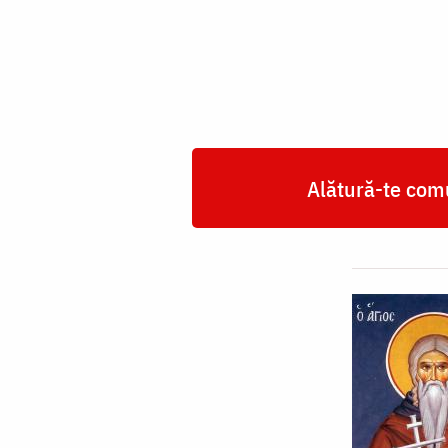
Neofit
din
Cipru
Alătură-te comu