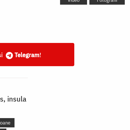
și
Telegram
!
s, insula
coane