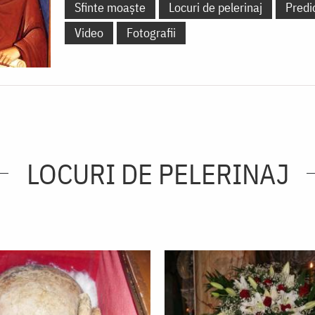
Sfinte moaște
Locuri de pelerinaj
Predi
Video
Fotografii
LOCURI DE PELERINAJ