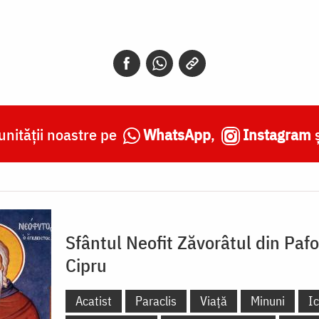
nității noastre pe
WhatsApp
,
Instagram
Sfântul Neofit Zăvorâtul din Pafo
Cipru
Acatist
Paraclis
Viață
Minuni
I