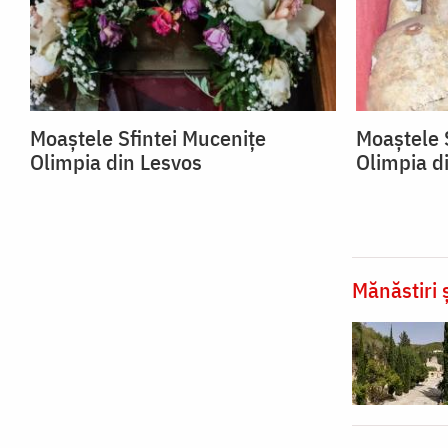
Moaștele Sfintei Mucenițe
Moaștele 
Olimpia din Lesvos
Olimpia d
Mănăstiri ș