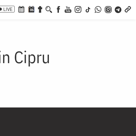
LIVE
06
in Cipru