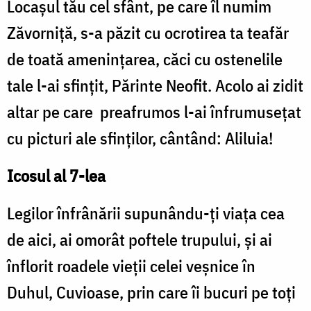
Locașul tău cel sfânt, pe care îl numim
Zăvorniță, s-a păzit cu ocrotirea ta teafăr
de toată amenințarea, căci cu ostenelile
tale l-ai sfințit, Părinte Neofit. Acolo ai zidit
altar pe care preafrumos l-ai înfrumusețat
cu picturi ale sfinților, cântând: Aliluia!
Icosul al 7-lea
Legilor înfrânării supunându-ți viața cea
de aici, ai omorât poftele trupului, și ai
înflorit roadele vieții celei veșnice în
Duhul, Cuvioase, prin care îi bucuri pe toți