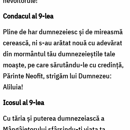
nevoitorule!
Condacul al 9-lea
Pline de har dumnezeiesc și de mireasmă
cerească, ni s-au arătat nouă cu adevărat
din mormântul tău dumnezeieștile tale
moaște, pe care sărutându-le cu credință,
Părinte Neofit, strigăm lui Dumnezeu:
Aliluia!
Icosul al 9-lea
Cu tăria și puterea dumnezeiască a
Mângâietorului sfârșindu-ți viața ta