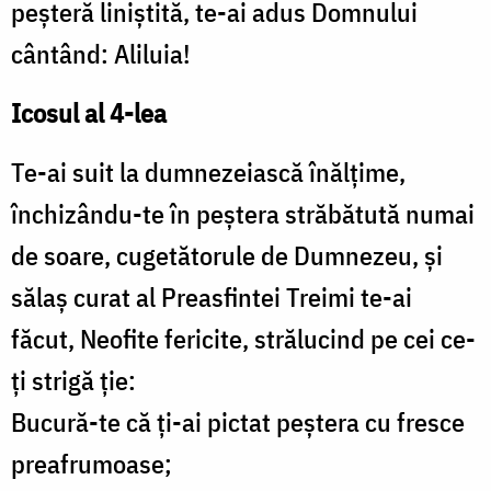
peșteră liniștită, te-ai adus Domnului
cântând: Aliluia!
Icosul al 4-lea
Te-ai suit la dumnezeiască înălțime,
închizându-te în peștera străbătută numai
de soare, cugetătorule de Dumnezeu, și
sălaș curat al Preasfintei Treimi te-ai
făcut, Neofite fericite, strălucind pe cei ce-
ți strigă ție:
Bucură-te că ți-ai pictat peștera cu fresce
preafrumoase;