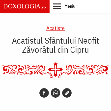
Skip
Meniu
to
main
Main
content
navigation
Acatiste
Acatistul Sfântului Neofit
Zăvorâtul din Cipru