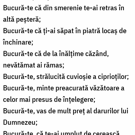
Bucură-te că din smerenie te-ai retras în
altă peșteră;
Bucură-te că ți-ai săpat în piatră locaș de
închinare;
Bucură-te că de la înălțime căzând,
nevătămat ai rămas;
Bucură-te, strălucită cuvioșie a ciprioților;
Bucură-te, minte preacurată văzătoare a
celor mai presus de înțelegere;
Bucură-te, vas de mult preț al darurilor lui
Dumnezeu;
Bucură-te, că te-ai umplut de cerească