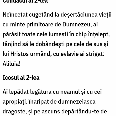
Condacul al 2-lea
Neîncetat cugetând la deșertăciunea vieții
cu minte primitoare de Dumnezeu, ai
părăsit toate cele lumești în chip înțelept,
tânjind să le dobândești pe cele de sus și
lui Hristos urmând, cu evlavie ai strigat:
Aliluia!
Icosul al 2-lea
Ai lepădat legătura cu neamul și cu cei
apropiați, înaripat de dumnezeiasca
dragoste, și pe ascuns depărtându-te de