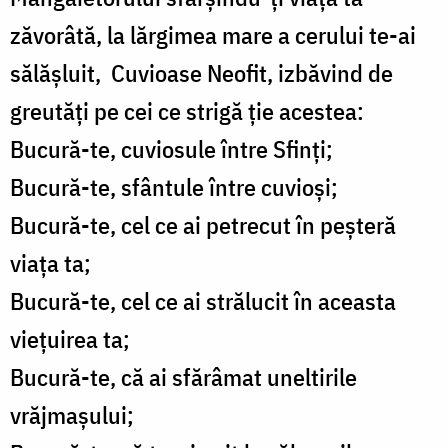
zăvorâtă, la lărgimea mare a cerului te-ai
sălășluit, Cuvioase Neofit, izbăvind de
greutăți pe cei ce strigă ție acestea:
Bucură-te, cuviosule între Sfinți;
Bucură-te, sfântule între cuvioși;
Bucură-te, cel ce ai petrecut în peșteră
viața ta;
Bucură-te, cel ce ai strălucit în aceasta
viețuirea ta;
Bucură-te, că ai sfărâmat uneltirile
vrăjmașului;