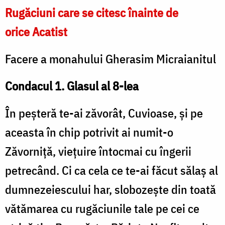
Rugăciuni care se citesc înainte de
orice Acatist
Facere a monahului Gherasim Micraianitul
Condacul 1. Glasul al 8-lea
În peșteră te-ai zăvorât, Cuvioase, și pe
aceasta în chip potrivit ai numit-o
Zăvorniță, viețuire întocmai cu îngerii
petrecând. Ci ca cela ce te-ai făcut sălaș al
dumnezeiescului har, slobozește din toată
vătămarea cu rugăciunile tale pe cei ce