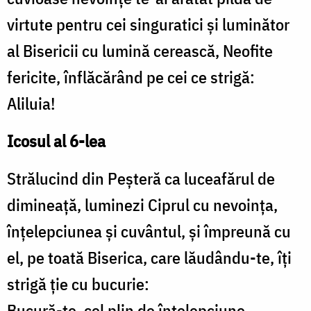
virtute pentru cei singuratici și luminător
al Bisericii cu lumină cerească, Neofite
fericite, înflăcărând pe cei ce strigă:
Aliluia!
Icosul al 6-lea
Strălucind din Peșteră ca luceafărul de
dimineață, luminezi Ciprul cu nevoința,
înțelepciunea și cuvântul, și împreună cu
el, pe toată Biserica, care lăudându-te, îți
strigă ție cu bucurie:
Bucură-te, cel plin de înțelepciune