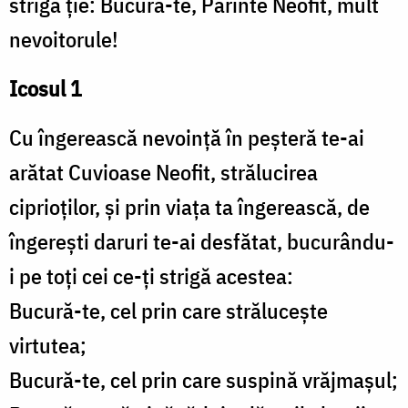
strigă ție: Bucură-te, Părinte Neofit, mult
nevoitorule!
Icosul 1
Cu îngerească nevoință în peșteră te-ai
arătat Cuvioase Neofit, strălucirea
ciprioților, și prin viața ta îngerească, de
îngerești daruri te-ai desfătat, bucurându-
i pe toți cei ce-ți strigă acestea:
Bucură-te, cel prin care strălucește
virtutea;
Bucură-te, cel prin care suspină vrăjmașul;