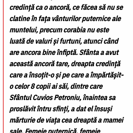
credință ca o ancoră, ce făcea să nu se
clatine în fața vânturilor puternice ale
muntelui, precum corabia nu este
luată de valuri și furtuni, atunci când
are ancora bine înfiptă. Sfânta a avut
această ancoră tare, dreapta credință
care a însoțit-o și pe care a împărtășit-
o celor 8 copii ai săi, dintre care
Sfântul Cuvios Petroniu, înaintea sa
proslăvit întru sfinți, a dat el însuși
mărturie de viața cea dreaptă a mamei
sale. Femeie puternică, femeie