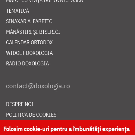
MAICI CU VIAȚĂ DUHOVNICEASCĂ
TEMATICĂ
SINAXAR ALFABETIC
MĂNĂSTIRI ȘI BISERICI
CALENDAR ORTODOX
WIDGET DOXOLOGIA
RADIO DOXOLOGIA
DESPRE NOI
POLITICA DE COOKIES
DONEAZĂ ONLINE PENTRU CATEDRALA NAȚIONALĂ
Folosim cookie-uri pentru a îmbunătăți experiența