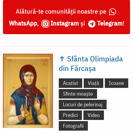
Alătură-te comunității noastre pe
WhatsApp
,
Instagram
și
Telegram
!
✝ Sfânta Olimpiada
din Fărcașa
Acatist
Viață
Icoane
Sfinte moaște
Locuri de pelerinaj
Predici
Video
Fotografii