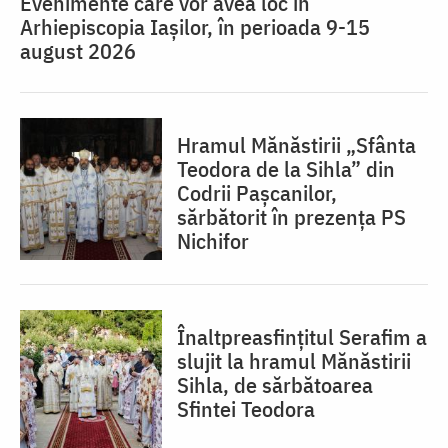
Evenimente care vor avea loc în
Arhiepiscopia Iaşilor, în perioada 9-15
august 2026
Hramul Mănăstirii „Sfânta
Teodora de la Sihla” din
Codrii Pașcanilor,
sărbătorit în prezența PS
Nichifor
Înaltpreasfințitul Serafim a
slujit la hramul Mănăstirii
Sihla, de sărbătoarea
Sfintei Teodora