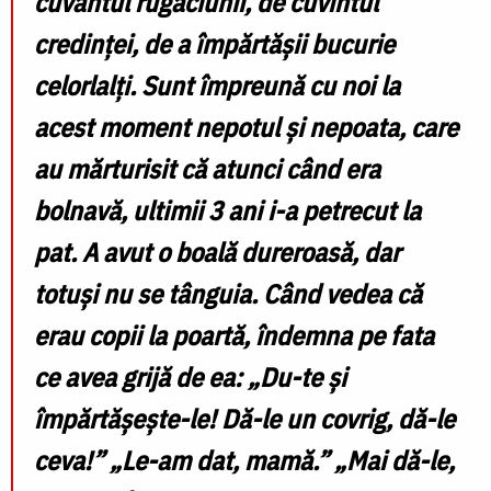
cuvântul rugăciunii, de cuvîntul
credinței, de a împărtășii bucurie
celorlalți. Sunt împreună cu noi la
acest moment nepotul și nepoata, care
au mărturisit că atunci când era
bolnavă, ultimii 3 ani i-a petrecut la
pat. A avut o boală dureroasă, dar
totuși nu se tânguia. Când vedea că
erau copii la poartă, îndemna pe fata
ce avea grijă de ea: „Du-te și
împărtășește-le! Dă-le un covrig, dă-le
ceva!” „Le-am dat, mamă.” „Mai dă-le,