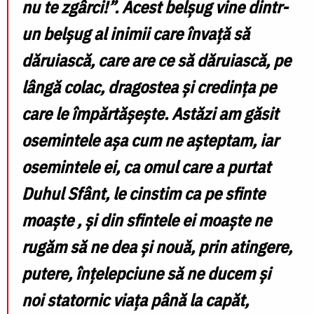
nu te zgârci!”. Acest belșug vine dintr-
un belșug al inimii care învață să
dăruiască, care are ce să dăruiască, pe
lângă colac, dragostea și credința pe
care le împărtășește. Astăzi am găsit
osemintele așa cum ne așteptam, iar
osemintele ei, ca omul care a purtat
Duhul Sfânt, le cinstim ca pe sfinte
moaște , și din sfintele ei moaște ne
rugăm să ne dea și nouă, prin atingere,
putere, înțelepciune să ne ducem și
noi statornic viața până la capăt,