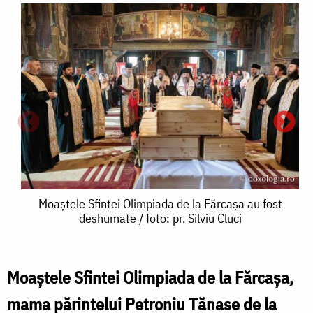
Moaștele
Moaștele Sfintei Olimpiada de la Fărcașa au fost
deshumate / foto: pr. Silviu Cluci
Sfintei
Olimpiada
de
Moaștele Sfintei Olimpiada de la Fărcașa,
la
mama părintelui Petroniu Tănase de la