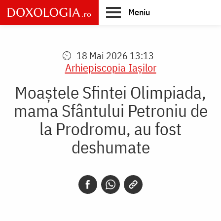
Skip
Meniu
to
main
Main
content
navigation
18 Mai 2026 13:13
Arhiepiscopia Iaşilor
Moaștele Sfintei Olimpiada,
mama Sfântului Petroniu de
la Prodromu, au fost
deshumate