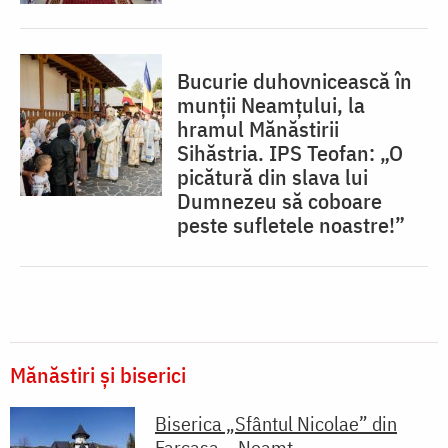
Bucurie duhovnicească în
munții Neamțului, la
hramul Mănăstirii
Sihăstria. IPS Teofan: „O
picătură din slava lui
Dumnezeu să coboare
peste sufletele noastre!”
Mănăstiri și biserici
Biserica „Sfântul Nicolae” din
Farcașa – Neamț