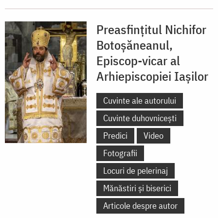
Preasfințitul Nichifor
Botoșăneanul,
Episcop-vicar al
Arhiepiscopiei Iașilor
Cuvinte ale autorului
Cuvinte duhovnicești
Predici
Video
Fotografii
Locuri de pelerinaj
Mănăstiri și biserici
Articole despre autor