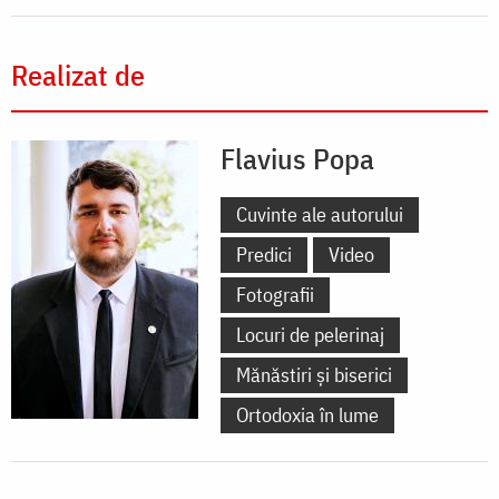
Realizat de
Flavius Popa
Cuvinte ale autorului
Predici
Video
Fotografii
Locuri de pelerinaj
Mănăstiri și biserici
Ortodoxia în lume