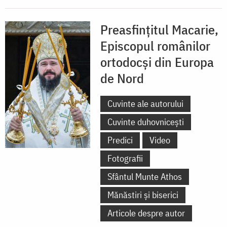
Preasfințitul Macarie,
Episcopul românilor
ortodocși din Europa
de Nord
Cuvinte ale autorului
Cuvinte duhovnicești
Predici
Video
Fotografii
Sfântul Munte Athos
Mănăstiri și biserici
Articole despre autor