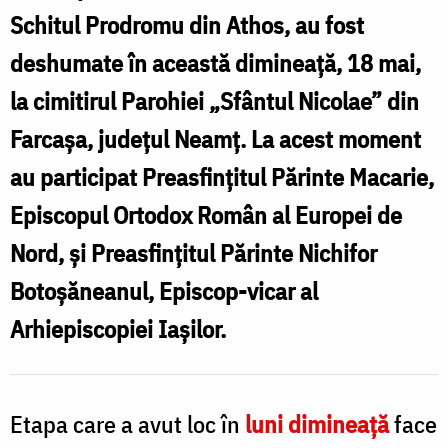
S
Fărcașa
Schitul Prodromu din Athos, au fost
au
deshumate în această dimineață, 18 mai,
fost
la cimitirul Parohiei „Sfântul Nicolae” din
l
deshumate
Farcașa, județul Neamț. La acest moment
/
au participat Preasfințitul Părinte Macarie,
foto:
Episcopul Ortodox Român al Europei de
f
pr.
Nord, și Preasfințitul Părinte Nichifor
Silviu
/
Botoșăneanul, Episcop-vicar al
Cluci
f
Arhiepiscopiei Iașilor.
p
S
Etapa care a avut loc în
luni dimineață
face
C