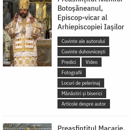
Botoșăneanul,
Episcop-vicar al
Arhiepiscopiei Iașilor
Cuvinte ale autorului
Cuvinte duhovnicești
Predici
Video
Fotografii
Locuri de pelerinaj
Mănăstiri și biserici
Articole despre autor
Preasfințitul Macarie,