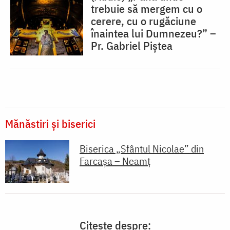
trebuie să mergem cu o
cerere, cu o rugăciune
înaintea lui Dumnezeu?” –
Pr. Gabriel Piștea
Mănăstiri și biserici
Biserica „Sfântul Nicolae” din
Farcașa – Neamț
Citește despre: