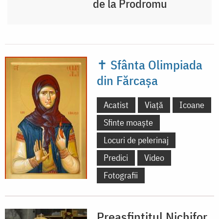
de la Prodromu
✝ Sfânta Olimpiada
din Fărcașa
Acatist
Viață
Icoane
Sfinte moaște
Locuri de pelerinaj
Predici
Video
Fotografii
Preasfințitul Nichifor