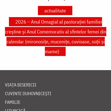
actualitate
2026 – Anul Omagial al pastorației familiei
creștine și Anul Comemorativ al sfintelor femei din
calendar (mironosițe, mucenițe, cuvioase, soții și
mame)
VIAȚA BISERICII
CUVINTE DUHOVNICEȘTI
FAMILIE
LITURGICĂ