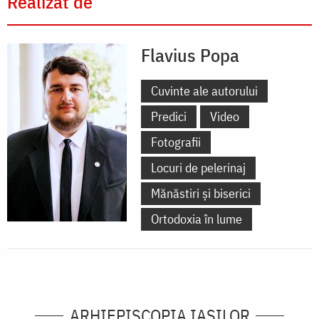
Realizat de
Flavius Popa
Cuvinte ale autorului
Predici
Video
Fotografii
Locuri de pelerinaj
Mănăstiri și biserici
Ortodoxia în lume
ARHIEPISCOPIA IAŞILOR