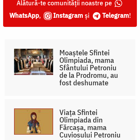
Alătură-te comunității noastre pe
WhatsApp
,
Instagram
și
Telegram
!
Moaștele Sfintei
Olimpiada, mama
Sfântului Petroniu
de la Prodromu, au
fost deshumate
Viața Sfintei
Olimpiada din
Fărcașa, mama
Cuviosului Petroniu