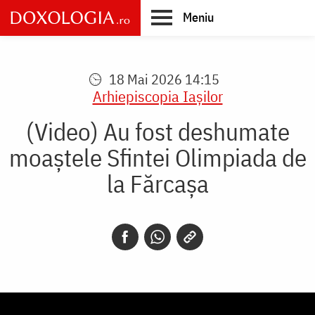
Skip
Meniu
to
main
Main
content
navigation
18 Mai 2026 14:15
Arhiepiscopia Iaşilor
(Video) Au fost deshumate
moaștele Sfintei Olimpiada de
la Fărcașa