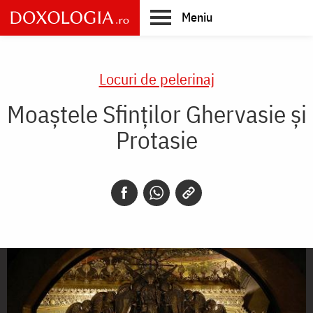
Skip
Meniu
to
main
Main
content
navigation
Locuri de pelerinaj
Moaștele Sfinților Ghervasie și
Protasie