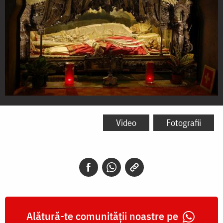
Moaștele
Sfinților
Video
Fotografii
Ghervasie
și
Protasie
descoperite
de
Alătură-te comunității noastre pe