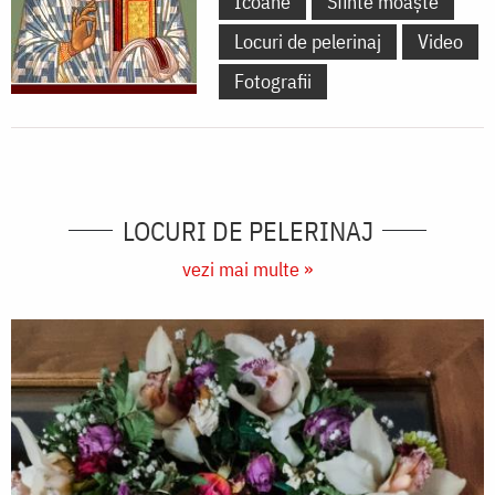
Icoane
Sfinte moaște
Locuri de pelerinaj
Video
Fotografii
LOCURI DE PELERINAJ
vezi mai multe »