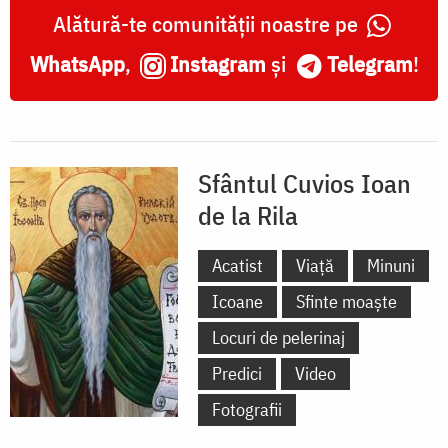
Alătură-te comunității noastre pe
WhatsApp
,
Instagram
și
Telegram
!
Sfântul Cuvios Ioan
de la Rila
Acatist
Viață
Minuni
Icoane
Sfinte moaște
Locuri de pelerinaj
Predici
Video
Fotografii