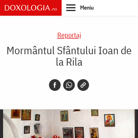
Skip
Meniu
to
main
Main
content
navigation
Reportaj
Mormântul Sfântului Ioan de
la Rila