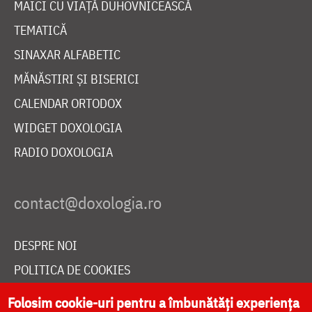
MAICI CU VIAȚĂ DUHOVNICEASCĂ
TEMATICĂ
SINAXAR ALFABETIC
MĂNĂSTIRI ȘI BISERICI
CALENDAR ORTODOX
WIDGET DOXOLOGIA
RADIO DOXOLOGIA
DESPRE NOI
POLITICA DE COOKIES
DONEAZĂ ONLINE PENTRU CATEDRALA NAȚIONALĂ
Folosim cookie-uri pentru a îmbunătăți experiența