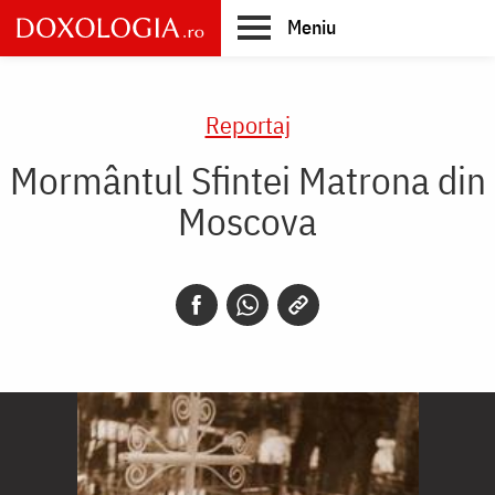
Skip
Meniu
to
main
Main
content
navigation
Reportaj
Mormântul Sfintei Matrona din
Moscova