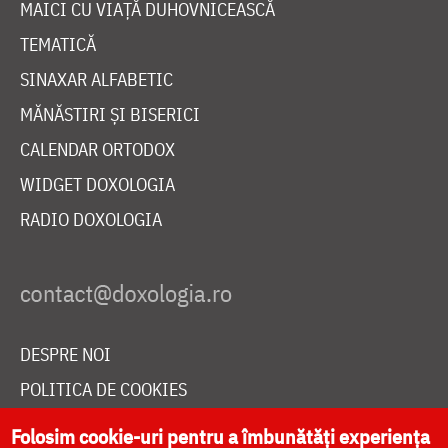
MAICI CU VIAȚĂ DUHOVNICEASCĂ
TEMATICĂ
SINAXAR ALFABETIC
MĂNĂSTIRI ȘI BISERICI
CALENDAR ORTODOX
WIDGET DOXOLOGIA
RADIO DOXOLOGIA
DESPRE NOI
POLITICA DE COOKIES
DONEAZĂ ONLINE PENTRU CATEDRALA NAȚIONALĂ
Folosim cookie-uri pentru a îmbunătăți experiența