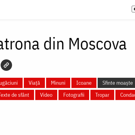
atrona din Moscova
ugăciuni
Viață
Minuni
Icoane
Sfinte moaște
Texte de sfânt
Video
Fotografii
Tropar
Conda