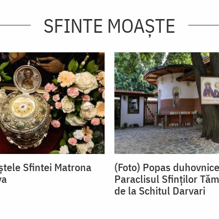
SFINTE MOAȘTE
ștele Sfintei Matrona
(Foto) Popas duhovnice
va
Paraclisul Sfinților Tă
de la Schitul Darvari