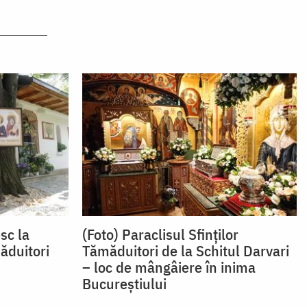
sc la
(Foto) Paraclisul Sfinților
măduitori
Tămăduitori de la Schitul Darvari
– loc de mângâiere în inima
Bucureștiului