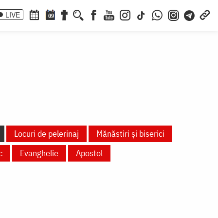
LIVE
09
Locuri de pelerinaj
Mănăstiri și biserici
c
Evanghelie
Apostol