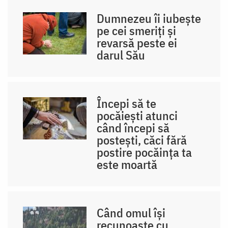
urmă
Dumnezeu îi iubește
la
pe cei smeriți și
rele
revarsă peste ei
darul Său
mai
mari
/
Începi să te
Foto:
pocăiești atunci
când începi să
Oana
postești, căci fără
Nechifor
postire pocăința ta
este moartă
Când omul își
recunoaște cu