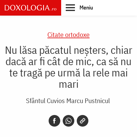
Skip
Meniu
to
main
Main
content
navigation
Citate ortodoxe
Nu lăsa păcatul neșters, chiar
dacă ar fi cât de mic, ca să nu
te tragă pe urmă la rele mai
mari
Sfântul Cuvios Marcu Pustnicul