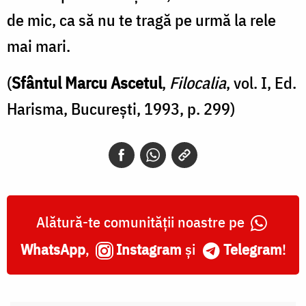
chiar
de mic, ca să nu te tragă pe urmă la rele
dacă
mai mari.
ar
fi
(
Sfântul Marcu Ascetul
,
Filocalia
, vol. I, Ed.
cât
Harisma, București, 1993, p. 299)
de
mic,
ca
să
nu
Alătură-te comunității noastre pe
te
WhatsApp
,
Instagram
și
Telegram
!
tragă
pe