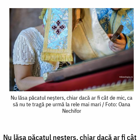
Nu
Nu lăsa păcatul neșters, chiar dacă ar fi cât de mic, ca
să nu te tragă pe urmă la rele mai mari / Foto: Oana
lăsa
Nechifor
păcatul
neșters,
Nu lăsa păcatul neșters
, chiar dacă ar fi cât