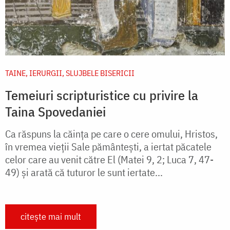
TAINE, IERURGII, SLUJBELE BISERICII
Temeiuri scripturistice cu privire la
Taina Spovedaniei
Ca răspuns la căința pe care o cere omului, Hristos,
în vremea vieții Sale pământești, a iertat păcatele
celor care au venit către El (Matei 9, 2; Luca 7, 47-
49) și arată că tuturor le sunt iertate...
citește mai mult