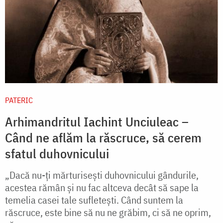
PATERIC
Arhimandritul Iachint Unciuleac –
Când ne aflăm la răscruce, să cerem
sfatul duhovnicului
„Dacă nu-ţi mărturiseşti duhovnicului gândurile,
acestea rămân şi nu fac altceva decât să sape la
temelia casei tale sufleteşti. Când suntem la
răscruce, este bine să nu ne grăbim, ci să ne oprim,