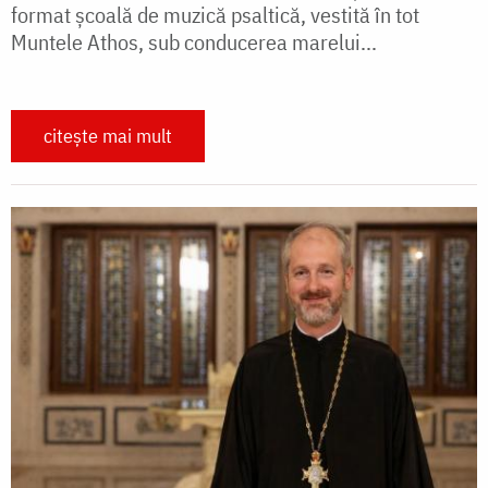
format şcoală de muzică psaltică, vestită în tot
Muntele Athos, sub conducerea marelui...
citește mai mult