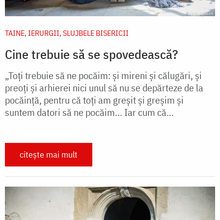
TAINE, IERURGII, SLUJBELE BISERICII
Cine trebuie să se spovedească?
„Toţi trebuie să ne pocăim: şi mireni şi călugări, şi
preoţi şi arhierei nici unul să nu se depărteze de la
pocăinţă, pentru că toţi am greşit şi greşim şi
suntem datori să ne pocăim... Iar cum că...
citește mai mult