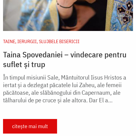
TAINE, IERURGII, SLUJBELE BISERICII
Taina Spovedaniei – vindecare pentru
suflet și trup
În timpul misiunii Sale, Mântuitorul Iisus Hristos a
iertat și a dezlegat păcatele lui Zaheu, ale femeii
păcătoase, ale slăbănogului din Capernaum, ale
tâlharului de pe cruce și ale altora. Dar El a...
citește mai mult