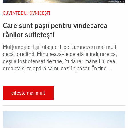
CUVINTE DUHOVNICEȘTI
Care sunt pașii pentru vindecarea
rănilor sufletești
Mulțumește-I și iubește-L pe Dumnezeu mai mult
decât oricând. Minunează-te de atâta îndurare că,
deși a fost ofensat de tine, îți dă iar mâna Lui cea
dreaptă şi te apără să nu cazi în păcat. În fine...
citește mai mult