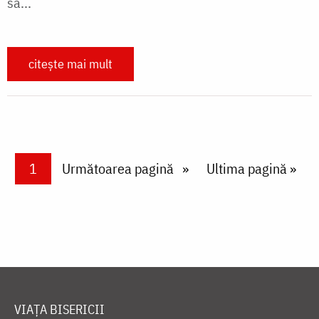
să...
citește mai mult
Paginare
Current page
1
Next page
Următoarea pagină
Last page
Ultima pagină »
VIAȚA BISERICII