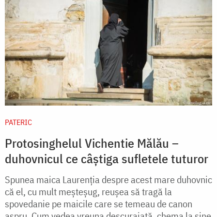
PATERIC
Protosinghelul Vichentie Mălău –
duhovnicul ce câștiga sufletele tuturor
Spunea maica Laurenţia despre acest mare duhovnic
că el, cu mult meşteşug, reuşea să tragă la
spovedanie pe maicile care se temeau de canon
aspru. Cum vedea vreuna descurajată, chema la sine