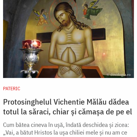
PATERIC
Protosinghelul Vichentie Mălău dădea
totul la săraci, chiar și cămașa de pe el
Cum bătea cineva în ușă, îndată deschidea și zicea:
„Vai, a bătut Hristos la ușa chiliei mele și nu am ce