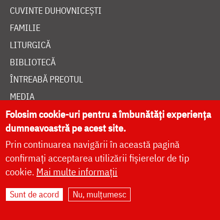
CUVINTE DUHOVNICEȘTI
FAMILIE
LITURGICĂ
BIBLIOTECĂ
ÎNTREABĂ PREOTUL
MEDIA
Folosim cookie-uri pentru a îmbunătăți experiența
ȘTIRI
dumneavoastră pe acest site.
HRAMUL SFINTEI CUVIOASE PARASCHEVA
Prin continuarea navigării în această pagină
confirmați acceptarea utilizării fișierelor de tip
AUTORI
cookie.
Mai multe informații
PĂRINȚI DUHOVNICEȘTI
Sunt de acord
Nu, mulțumesc
MAICI CU VIAȚĂ DUHOVNICEASCĂ
TEMATICĂ