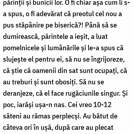
părinții și bunicii lor. O fi chiar așa cum li s-
a spus, o fi adevărat că preotul cel nou a
pus stăpânire pe biserică?! Până să se
dumirească, părintele a ieșit, a luat
pomelnicele și lumânările și le-a spus că
slujește el pentru ei, să nu se îngrijoreze,
că ştie că oamenii din sat sunt ocupați, că
au treburi și sunt obosiți. Să nu se
deranjeze, că el face rugăciunile singur. Și
poc, iarăși ușa-n nas. Cei vreo 10-12
săteni au rămas perplecși. Au bătut de
câteva ori în ușă, după care au plecat