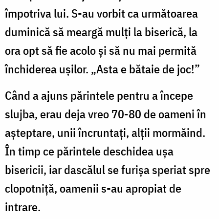
împotriva lui. S-au vorbit ca următoarea
duminică să meargă mulţi la biserică, la
ora opt să fie acolo și să nu mai permită
închiderea uşilor. „Asta e bătaie de joc!”
Când a ajuns părintele pentru a începe
slujba, erau deja vreo 70-80 de oameni în
aşteptare, unii încruntaţi, alții mormăind.
În timp ce părintele deschidea uşa
bisericii, iar dascălul se furișa speriat spre
clopotniță, oamenii s-au apropiat de
intrare.