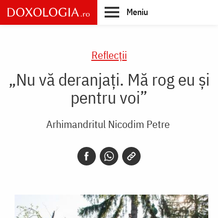
Skip
Meniu
to
main
Main
content
navigation
Reflecții
„Nu vă deranjați. Mă rog eu și
pentru voi”
Arhimandritul Nicodim Petre