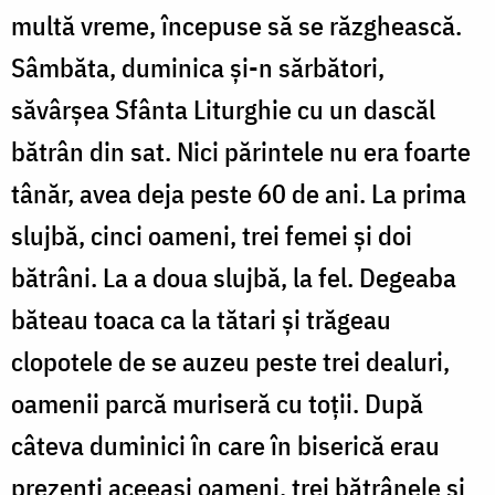
multă vreme, începuse să se răzghească.
Sâmbăta, duminica și-n sărbători,
săvârșea Sfânta Liturghie cu un dascăl
bătrân din sat. Nici părintele nu era foarte
tânăr, avea deja peste 60 de ani. La prima
slujbă, cinci oameni, trei femei și doi
bătrâni. La a doua slujbă, la fel. Degeaba
băteau toaca ca la tătari și trăgeau
clopotele de se auzeu peste trei dealuri,
oamenii parcă muriseră cu toții. După
câteva duminici în care în biserică erau
prezenți aceeași oameni, trei bătrânele și