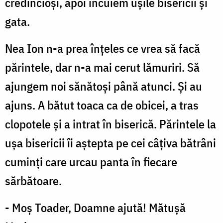
credincioși, apoi încuiem ușile bisericii și
gata.
Nea Ion n-a prea înțeles ce vrea să facă
părintele, dar n-a mai cerut lămuriri. Să
ajungem noi sănătoși până atunci. Și au
ajuns. A bătut toaca ca de obicei, a tras
clopotele și a intrat în biserică. Părintele la
ușa bisericii îi aștepta pe cei câțiva bătrâni
cuminți care urcau panta în fiecare
sărbătoare.
- Moș Toader, Doamne ajută! Mătușă