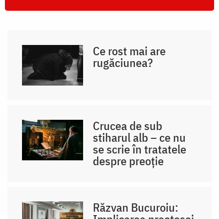
Ce rost mai are
rugăciunea?
Crucea de sub
stiharul alb – ce nu
se scrie în tratatele
despre preoție
Răzvan Bucuroiu:
Implicarea preotesei