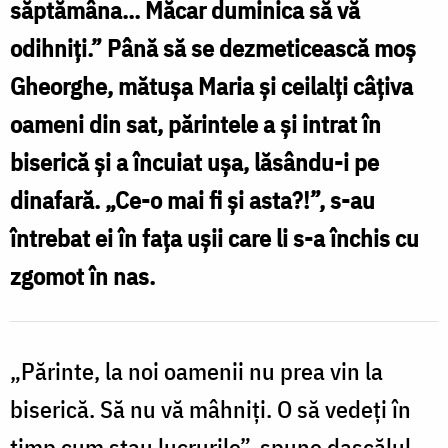
săptămâna... Măcar duminica să vă
pentru
odihniți.” Până să se dezmeticească moș
voi”
Gheorghe, mătușa Maria și ceilalți câțiva
/
oameni din sat, părintele a și intrat în
Foto:
biserică și a încuiat ușa, lăsându-i pe
Oana
dinafară. „Ce-o mai fi și asta?!”, s-au
Nechifor
întrebat ei în fața ușii care li s-a închis cu
zgomot în nas.
„Părinte, la noi oamenii nu prea vin la
biserică. Să nu vă mâhniți. O să vedeți în
timp cum stau lucrurile”, spune dascălul.