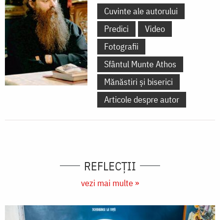
Cuvinte ale autorului
Predici
Video
Fotografii
Sfântul Munte Athos
Mănăstiri și biserici
Articole despre autor
REFLECȚII
vezi mai multe »