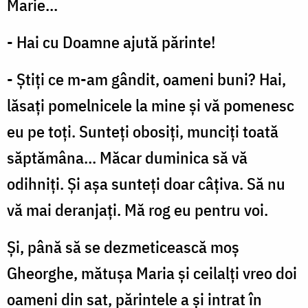
Marie...
- Hai cu Doamne ajută părinte!
- Știți ce m-am gândit, oameni buni? Hai,
lăsați pomelnicele la mine și vă pomenesc
eu pe toți. Sunteți obosiți, munciți toată
săptămâna... Măcar duminica să vă
odihniți. Și așa sunteți doar câțiva. Să nu
vă mai deranjați. Mă rog eu pentru voi.
Și, până să se dezmeticească moș
Gheorghe, mătușa Maria și ceilalți vreo doi
oameni din sat, părintele a și intrat în