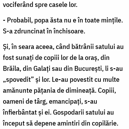
vociferând spre casele lor.
- Probabil, popa ăsta nu e în toate mințile.
S-a zdruncinat în închisoare.
Şi, în seara aceea, când bătrânii satului au
fost sunaţi de copiii lor de la oraş, din
Brăila, din Galaţi sau din București, li s-au
„spovedit” și lor. Le-au povestit cu multe
amănunte pățania de dimineață. Copiii,
oameni de târg, emancipați, s-au
înfierbântat și ei. Gospodarii satului au
început să depene amintiri din copilărie.