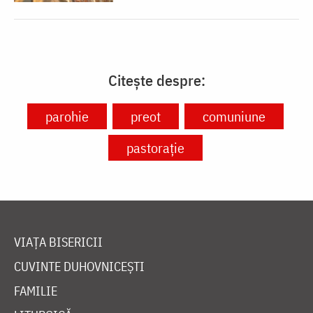
Citește despre:
parohie
preot
comuniune
pastorație
VIAȚA BISERICII
CUVINTE DUHOVNICEȘTI
FAMILIE