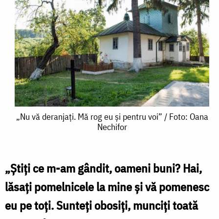
„Nu
„Nu vă deranjați. Mă rog eu și pentru voi” / Foto: Oana
Nechifor
vă
deranjați.
Mă
„Știți ce m-am gândit, oameni buni? Hai,
rog
lăsați pomelnicele la mine și vă pomenesc
eu
eu pe toți. Sunteți obosiți, munciți toată
și