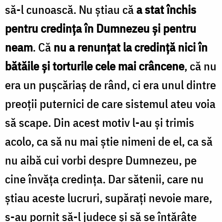
să-l cunoască. Nu știau că
a stat închis
pentru credința în Dumnezeu și pentru
neam
. Că
nu a renunțat la credință nici în
bătăile și torturile cele mai crâncene
, că nu
era un pușcăriaș de rând, ci era unul dintre
preoții puternici de care sistemul ateu voia
să scape. Din acest motiv l-au și trimis
acolo, ca să nu mai știe nimeni de el, ca să
nu aibă cui vorbi despre Dumnezeu, pe
cine învăța credința. Dar sătenii, care nu
știau aceste lucruri, supăraţi nevoie mare,
s-au pornit să-l judece și să se întărâte