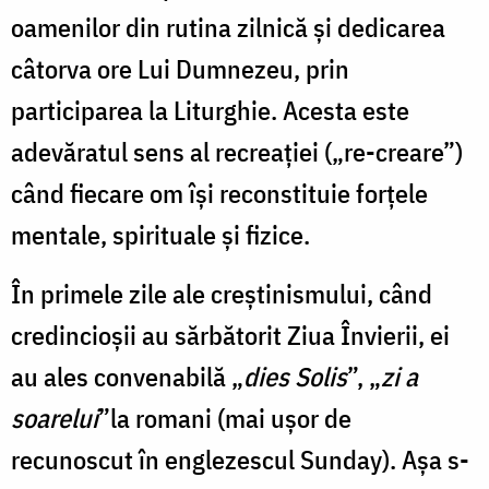
oamenilor din rutina zilnică şi dedicarea
câtorva ore Lui Dumnezeu, prin
participarea la Liturghie. Acesta este
adevăratul sens al recreaţiei („re-creare”)
când fiecare om îşi reconstituie forțele
mentale, spirituale și fizice.
În primele zile ale creștinismului, când
credincioșii au sărbătorit Ziua Învierii, ei
au ales convenabilă „
dies Solis
”, „
zi a
soarelui
”la romani (mai ușor de
recunoscut în englezescul Sunday). Aşa s-