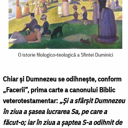
O
O istorie filologico-teologică a Sfintei Duminici
istorie
filologico-
Chiar şi Dumnezeu se odihneşte, conform
teologică
„Facerii”, prima carte a canonului Biblic
a
veterotestamentar:
„
Şi a sfârşit Dumnezeu
Sfintei
în ziua a şasea lucrarea Sa, pe care a
Duminici
făcut-o; iar în ziua a şaptea S-a odihnit de