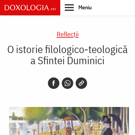
Skip
Meniu
to
main
Main
content
navigation
Reflecții
O istorie filologico-teologică
a Sfintei Duminici