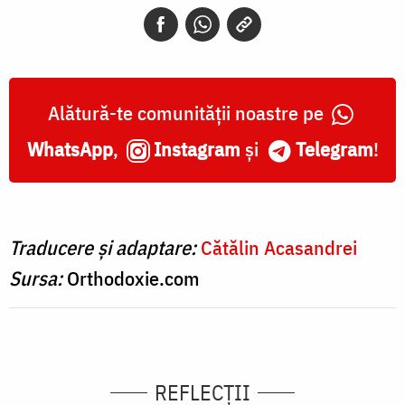
Alătură-te comunității noastre pe
WhatsApp
,
Instagram
și
Telegram
!
Traducere și adaptare:
Cătălin Acasandrei
Sursa:
Orthodoxie.com
REFLECȚII