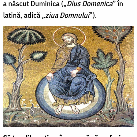
a născut Duminica („
Dius Domenica
” în
latină, adică „
ziua Domnului
”).