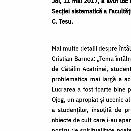
a
Joi, 11 mai 2017, a avut loc î
Cercului
Secției sistematică a Facultăț
de
C. Tesu.
Spiritualitate:
„Părintele
Mai multe detalii despre întâl
Dimitrie
Cristian Barnea: „Tema întâlni
Bejan
de Cătălin Acatrinei, student
–
problematica mai largă a aces
modelul
Lucrarea a fost foarte bine p
slujirii
Ojog, un apropiat și ucenic al
jertfelnice”
a studenților, însoțită de p
obiecte de cult care i-au apar
nostru de spiritualitate poate