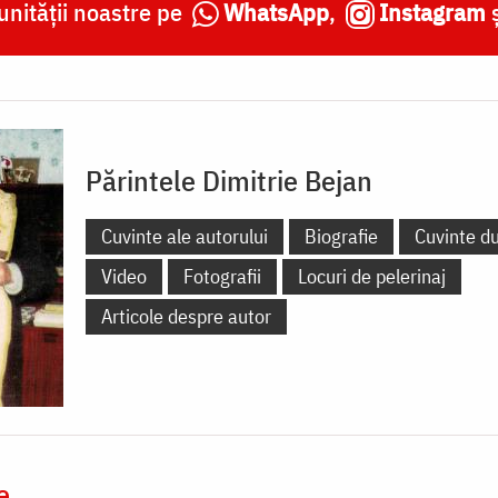
nității noastre pe
WhatsApp
,
Instagram
Părintele Dimitrie Bejan
Cuvinte ale autorului
Biografie
Cuvinte d
Video
Fotografii
Locuri de pelerinaj
Articole despre autor
e