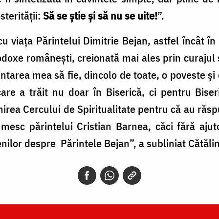
terității:
Să se știe și să nu se uite!
”.
u viața Părintelui Dimitrie Bejan, astfel încât
todoxe românești, creionată mai ales prin curajul
ntarea mea să fie, dincolo de toate, o poveste și 
care a trăit nu doar în Biserică, ci pentru Bise
lnirea Cercului de Spiritualitate pentru că au răs
țumesc părintelui Cristian Barnea, căci fără aju
nilor despre Părintele Bejan”, a subliniat Cătălin