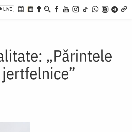
LIVE
06
litate: „Părintele
 jertfelnice”