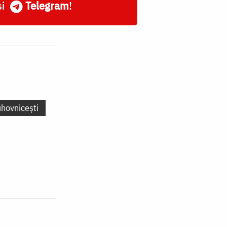
și
Telegram
!
uhovnicești