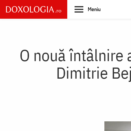
Skip
Meniu
to
main
Main
content
navigation
O nouă întâlnire 
Dimitrie Bej