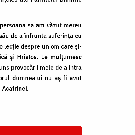
Di
B
–
 în persoana sa am văzut mereu
m
 său de a înfrunta suferința cu
sl
o lecție despre un om care și-
je
rică și Hristos. Le mulțumesc
puns provocării mele de a intra
torul dumnealui nu aș fi avut
 Acatrinei.