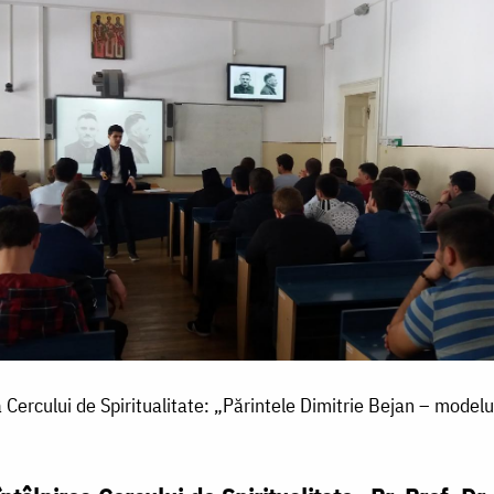
 Cercului de Spiritualitate: „Părintele Dimitrie Bejan – modelul s