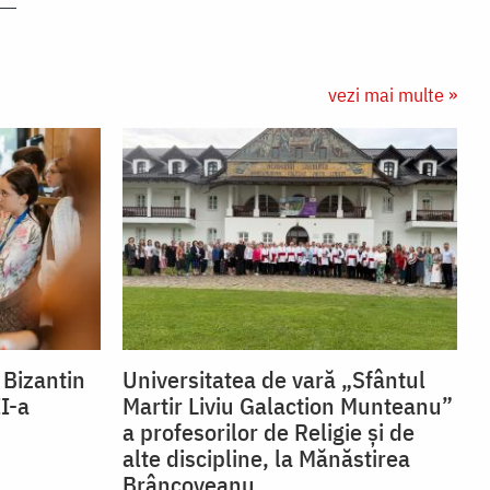
vezi mai multe »
 Bizantin
Universitatea de vară „Sfântul
II-a
Martir Liviu Galaction Munteanu”
a profesorilor de Religie și de
alte discipline, la Mănăstirea
Brâncoveanu