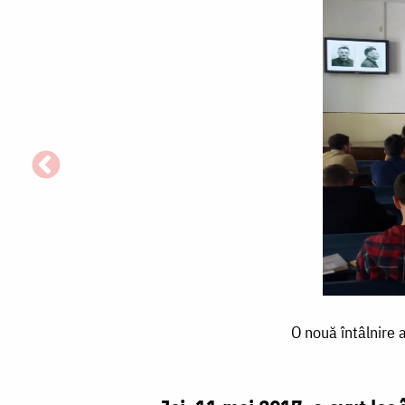
O
O nouă întâlnire a
nouă
întâlnire