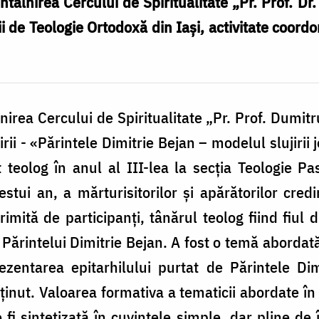
ntâlnirea Cercului de Spiritualitate „Pr. Prof. Dr
ii de Teologie Ortodoxă din Iași, activitate coordon
nirea Cercului de Spiritualitate „Pr. Prof. Dumitru
rii - «Părintele Dimitrie Bejan – modelul slujirii 
 teolog în anul al III-lea la secția Teologie P
tui an, a mărturisitorilor și apărătorilor credi
rimită de participanți, tânărul teolog fiind fiul 
 Părintelui Dimitrie Bejan. A fost o temă abordată
rezentarea epitarhilului purtat de Părintele Di
ținut. Valoarea formativa a tematicii abordate în
 fi sintetizată în cuvintele simple, dar pline de 