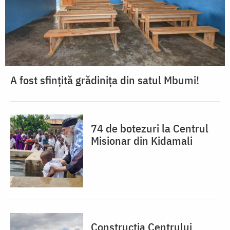
A fost sfințită grădinița din satul Mbumi!
74 de botezuri la Centrul
Misionar din Kidamali
Construcția Centrului