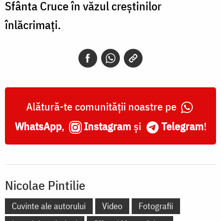
Sfânta Cruce în văzul creștinilor
înlăcrimați.
Alătură-te comunității noastre pe
WhatsApp
,
Instagram
și
Telegram
!
Nicolae Pintilie
Cuvinte ale autorului
Video
Fotografii