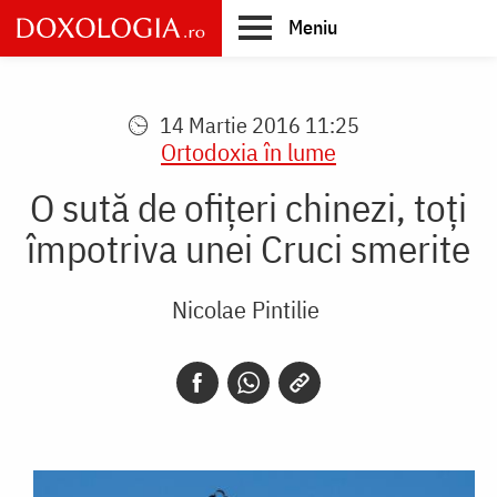
Skip
Meniu
to
main
Main
content
navigation
14 Martie 2016 11:25
Ortodoxia în lume
O sută de ofițeri chinezi, toți
împotriva unei Cruci smerite
Nicolae Pintilie