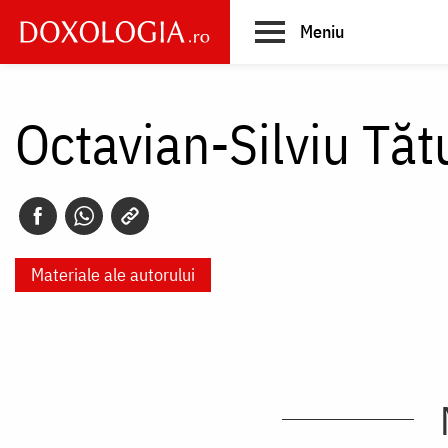
Skip
Meniu
to
main
Main
content
navigation
Octavian-Silviu Tăt
Materiale ale autorului