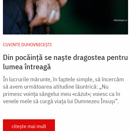
CUVINTE DUHOVNICEȘTI
Din pocăință se naște dragostea pentru
lumea întreagă
În lucrurile mărunte, în faptele simple, să încercăm
să avem următoarea atitudine lăuntrică: „Nu
primesc voința sângelui meu «căzut»; voiesc ca în
venele mele să curgă viața lui Dumnezeu Însuși”.
citește mai mult