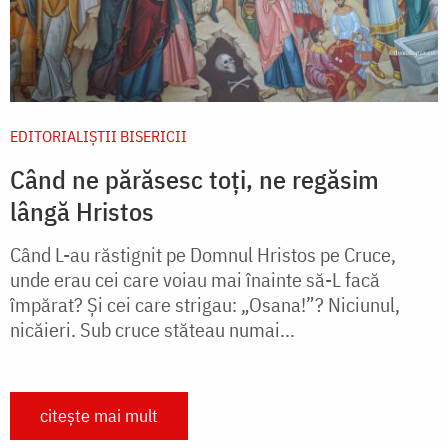
EDITORIALIȘTII BISERICII
Când ne părăsesc toți, ne regăsim
lângă Hristos
Când L-au răstignit pe Domnul Hristos pe Cruce,
unde erau cei care voiau mai înainte să-L facă
împărat? Și cei care strigau: „Osana!”? Niciunul,
nicăieri. Sub cruce stăteau numai...
citește mai mult