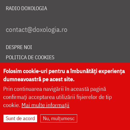
RADIO DOXOLOGIA
DESPRE NOI
POLITICA DE COOKIES
DONEAZĂ ONLINE PENTRU CATEDRALA NAȚIONALĂ
Folosim cookie-uri pentru a îmbunătăți experiența
dumneavoastră pe acest site.
Prin continuarea navigării în această pagină
LIVE
confirmați acceptarea utilizării fișierelor de tip
cookie.
Mai multe informații
Site dezvoltat de
DOXOLOGIA MEDIA
,
Sunt de acord
Nu, mulțumesc
Arhiepiscopia Iașilor | ©
doxologia.ro