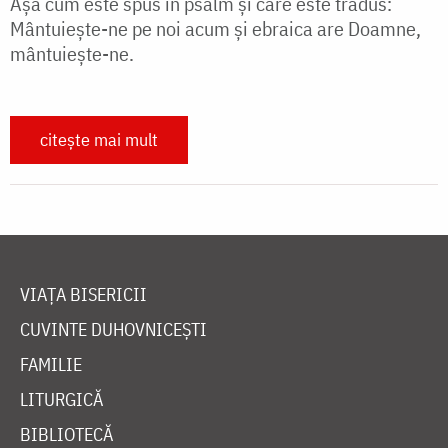
Așa cum este spus în psalm și care este tradus:
Mântuieşte-ne pe noi acum şi ebraica are Doamne,
mântuieşte-ne.
citește mai mult
VIAȚA BISERICII
CUVINTE DUHOVNICEȘTI
FAMILIE
LITURGICĂ
BIBLIOTECĂ