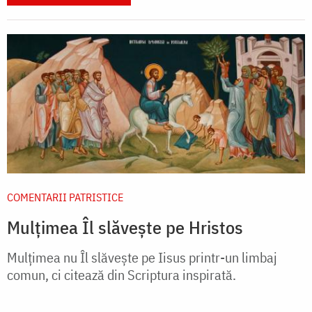
COMENTARII PATRISTICE
Mulţimea Îl slăveşte pe Hristos
Mulţimea nu Îl slăveşte pe Iisus printr-un limbaj
comun, ci citează din Scriptura inspirată.