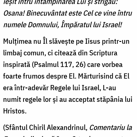
ieşit întru întâmpinarea Lui şi strigau:
Osana! Binecuvântat este Cel ce vine întru
numele Domnului, Împăratul lui Israel!
Mulţimea nu Îl slăveşte pe Iisus printr-un
limbaj comun, ci citează din Scriptura
inspirată (Psalmul 117, 26) care vorbea
foarte frumos despre El. Mărturisind că El
era într-adevăr Regele lui Israel, L-au
numit regele lor şi au acceptat stăpânia lui
Hristos.
(Sfântul Chiril Alexandrinul,
Comentariu la