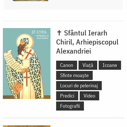
✝ Sfântul Ierarh
Chiril, Arhiepiscopul
Alexandriei
Canon
Viață
Icoane
Sfinte moaște
Locuri de pelerinaj
Predici
Video
Fotografii