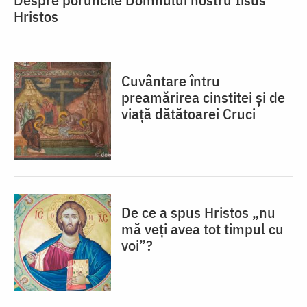
Hristos
Cuvântare întru
preamărirea cinstitei și de
viață dătătoarei Cruci
De ce a spus Hristos „nu
mă veţi avea tot timpul cu
voi”?