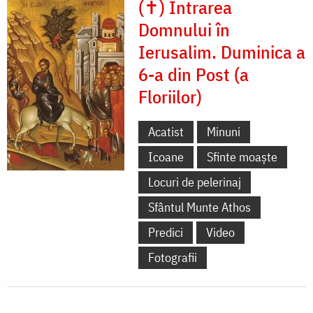
(✝) Intrarea
Domnului în
Ierusalim. Duminica a
6-a din Post (a
Floriilor)
Acatist
Minuni
Icoane
Sfinte moaște
Locuri de pelerinaj
Sfântul Munte Athos
Predici
Video
Fotografii