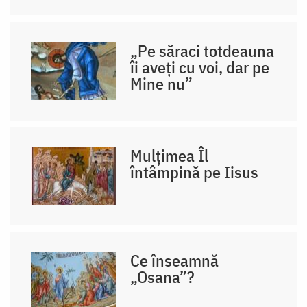
„Pe săraci totdeauna
îi aveţi cu voi, dar pe
Mine nu”
Mulţimea Îl
întâmpină pe Iisus
Ce înseamnă
„Osana”?