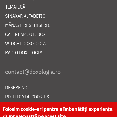
TEMATICĂ
SINAXAR ALFABETIC
MĂNĂSTIRI ȘI BISERICI
CALENDAR ORTODOX
WIDGET DOXOLOGIA
RADIO DOXOLOGIA
DESPRE NOI
POLITICA DE COOKIES
DONEAZĂ ONLINE PENTRU CATEDRALA NAȚIONALĂ
Folosim cookie-uri pentru a îmbunătăți experiența
dumneavoastră pe acest site.