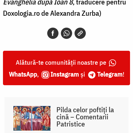
Evanghelia după Ioan 8
, traducere pentru
Doxologia.ro de Alexandra Zurba)
Alătură-te comunității noastre pe
WhatsApp
,
Instagram
și
Telegram
!
Pilda celor poftiți la
cină – Comentarii
Patristice