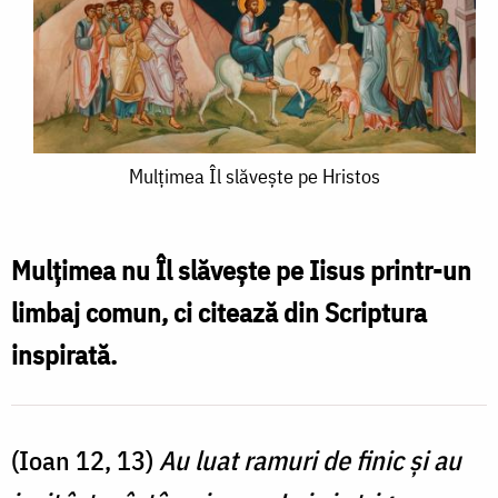
Mulţimea
Mulţimea Îl slăveşte pe Hristos
Îl
slăveşte
Mulţimea nu Îl slăveşte pe Iisus printr-un
pe
limbaj comun, ci citează din Scriptura
Hristos
inspirată.
(Ioan 12, 13)
Au luat ramuri de finic şi au