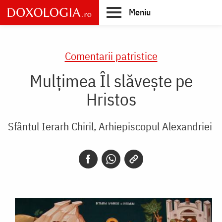
Skip
Meniu
to
main
Main
content
navigation
Comentarii patristice
Mulţimea Îl slăveşte pe
Hristos
Sfântul Ierarh Chiril, Arhiepiscopul Alexandriei