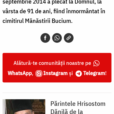
septembrie 2014 a plecat la Domnul, la
vârsta de 91 de ani, fiind înmormântat în
cimitirul Mănăstirii Bucium.
Alătură-te comunității noastre pe
WhatsApp
,
Instagram
și
Telegram
!
Părintele Hrisostom
Dănilă de la