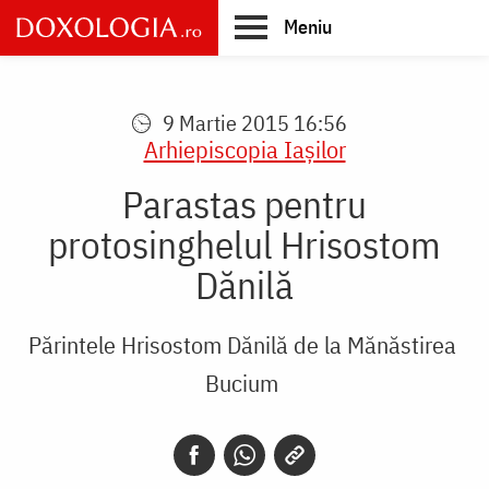
Skip
Meniu
to
main
Main
content
navigation
9 Martie 2015 16:56
Arhiepiscopia Iaşilor
Parastas pentru
protosinghelul Hrisostom
Dănilă
Părintele Hrisostom Dănilă de la Mănăstirea
Bucium