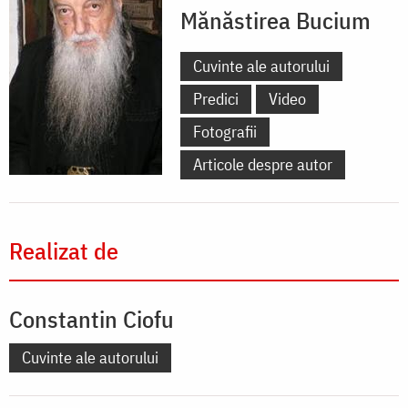
Mănăstirea Bucium
Cuvinte ale autorului
Predici
Video
Fotografii
Articole despre autor
Realizat de
Constantin Ciofu
Cuvinte ale autorului