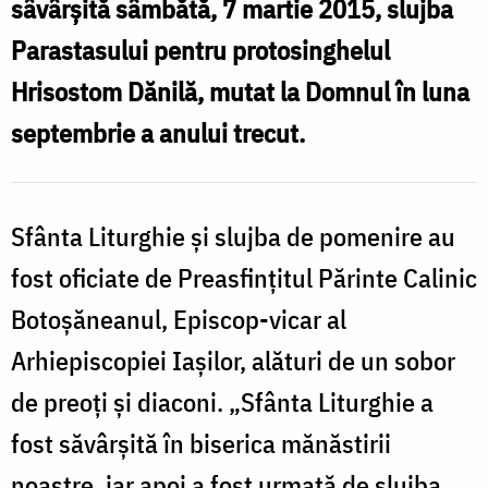
sâvârşită sâmbătă, 7 martie 2015, slujba
Parastasului pentru protosinghelul
Hrisostom Dănilă, mutat la Domnul în luna
septembrie a anului trecut.
Sfânta Liturghie şi slujba de pomenire au
fost oficiate de Preasfinţitul Părinte Calinic
Botoşăneanul, Episcop-vicar al
Arhiepiscopiei Iaşilor, alături de un sobor
de preoţi şi diaconi. „Sfânta Liturghie a
fost săvârşită în biserica mănăstirii
noastre, iar apoi a fost urmată de slujba