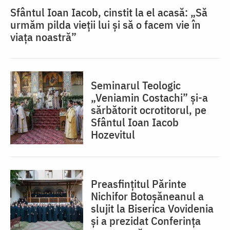
Sfântul Ioan Iacob, cinstit la el acasă: „Să
urmăm pilda vieții lui și să o facem vie în
viața noastră”
Seminarul Teologic
„Veniamin Costachi” și-a
sărbătorit ocrotitorul, pe
Sfântul Ioan Iacob
Hozevitul
Preasfințitul Părinte
Nichifor Botoșăneanul a
slujit la Biserica Vovidenia
și a prezidat Conferința