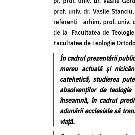
pr. prof. univ. dr. Vasile G
a
prof. univ. dr. Vasile Stanciu
susținut
referenți - arhim. prof. univ. d
doctoratul
de la Facultatea de Teologie 
în
Facultatea de Teologie Ortodo
domeniul
Omileticii
În cadrul prezentării publi
mereu actuală și nicicân
catehetică, studierea pute
absolvenților de teologie
înseamnă, în cadrul predi
adunării ecclesiale să tra
viață
.