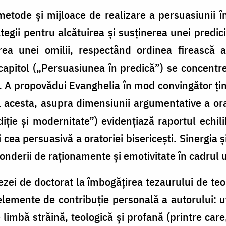
metode și mijloace de realizare a persuasiunii î
rategii pentru alcătuirea și susținerea unei predic
rea unei omilii, respectând ordinea firească
 capitol („Persuasiunea în predică”) se concentr
ii. A propovădui Evanghelia în mod convingător ți
l acesta, asupra dimensiunii argumentative a orat
adiție și modernitate”) evidențiază raportul echil
 cea persuasivă a oratoriei bisericești. Sinergia ș
ponderii de raționamente și emotivitate în cadrul u
ezei de doctorat la îmbogățirea tezaurului de teo
lemente de contribuție personală a autorului: ut
limbă străină, teologică și profană (printre care