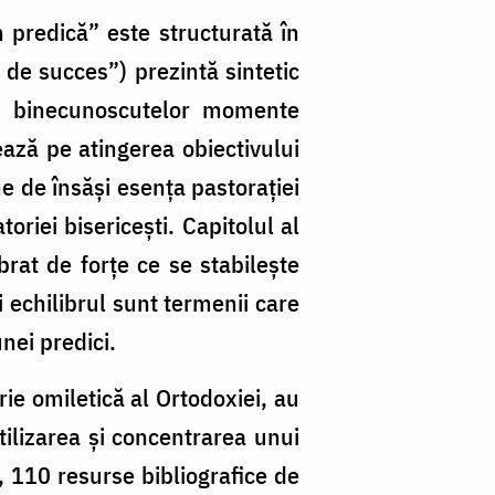
n predică” este structurată în
i de succes”) prezintă sintetic
 a binecunoscutelor momente
ează pe atingerea obiectivului
ne de însăși esența pastorației
oriei bisericești. Capitolul al
ibrat de forțe ce se stabilește
i echilibrul sunt termenii care
nei predici.
rie omiletică al Ortodoxiei, au
ilizarea și concentrarea unui
, 110 resurse bibliografice de