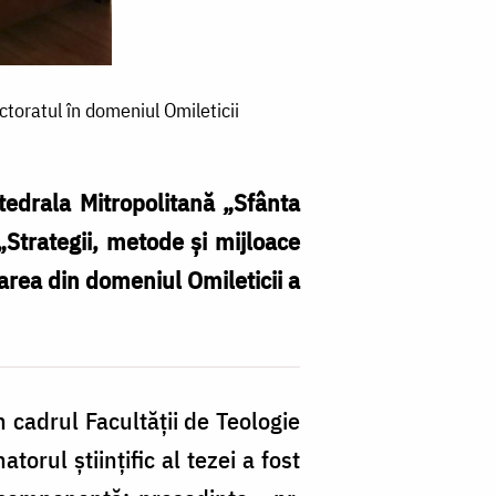
ctoratul în domeniul Omileticii
atedrala Mitropolitană „Sfânta
„Strategii, metode și mijloace
Pă
rarea din domeniul Omileticii a
ar
L
M
d
 cadrul Facultății de Teologie
la
orul ştiinţific al tezei a fost
Ca