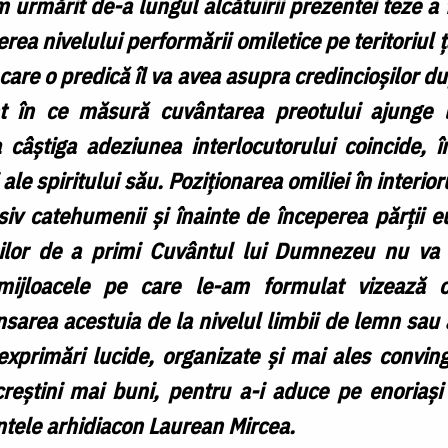
 urmărit de-a lungul alcătuirii prezentei teze a 
terea nivelului performării omiletice pe teritoriul 
care o predică îl va avea asupra credincioșilor du
nt în ce măsură cuvântarea preotului ajunge l
a câștiga adeziunea interlocutorului coincide, în
ale spiritului său. Poziționarea omiliei în interioru
usiv catehumenii și înainte de începerea părții eu
oșilor de a primi Cuvântul lui Dumnezeu nu va f
mijloacele pe care le-am formulat vizează cu
nsarea acestuia de la nivelul limbii de lemn sau a
i exprimări lucide, organizate și mai ales convi
creștini mai buni, pentru a-i aduce pe enoriași
ntele arhidiacon Laurean Mircea.