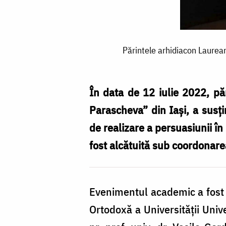
Părintele
Părintele arhidiacon Laurean
arhidiacon
Laurean
Mircea
În data de 12 iulie 2022, păr
de
Parascheva” din Iași, a susți
la
de realizare a persuasiunii în
Catedrala
fost alcătuită sub coordonarea 
mitropolitană
din
Evenimentul academic a fost g
Iași
Ortodoxă a Universității Unive
și-