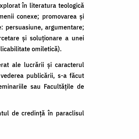
plorat în literatura teologică
domenii conexe; promovarea și
xe: persuasiune, argumentare;
ercetare și soluționare a unei
cabilitate omiletică).
rat ale lucrării și caracterul
vederea publicării, s-a făcut
minariile sau Facultățile de
tul de credinţă în paraclisul