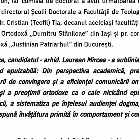
ordon, iar comisia de doctorat a avut următoarea
, directorul Școlii Doctorale a Facultății de Teo
r. Cristian (Teofil) Tia, decanul aceleiași facultăți
Ortodoxă „Dumitru Stăniloae” din Iași și pr. conf
xă „Justinian Patriarhul” din București.
ce, candidatul - arhid. Laurean Mircea - a sublini
d epuizabilă:
Din perspectiva academică, pr
rii de convingere și a eficienței comunicării om
 și a preoțimii ortodoxe ca o cale nicicând epu
cii, a sistematiza pe înțelesul audienței dogma
nspună învățătura primită în comportament și co