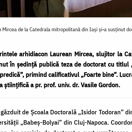
 Mircea de la Catedrala mitropolitană din Iași și-a susținut do
intele arhidiacon Laurean Mircea, slujitor la C
nut în ședință publică teza de doctorat cu titlul 
 predică”, primind calificativul „Foarte bine”. Luc
științifică a pr. prof. univ. dr. Vasile Gordon.
ăzduit de Școala Doctorală „Isidor Todoran” din
rsităţii „Babeş-Bolyai” din Cluj-Napoca. Coordonat