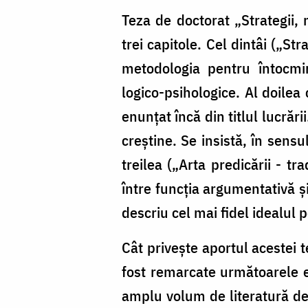
Teza de doctorat „Strategii, 
trei capitole. Cel dintâi („St
metodologia pentru întocmi
logico-psihologice. Al doilea
enunțat încă din titlul lucrăr
creștine. Se insistă, în sensu
treilea („Arta predicării - tr
între funcția argumentativă și
descriu cel mai fidel idealul 
Cât privește aportul acestei t
fost remarcate următoarele e
amplu volum de literatură de 