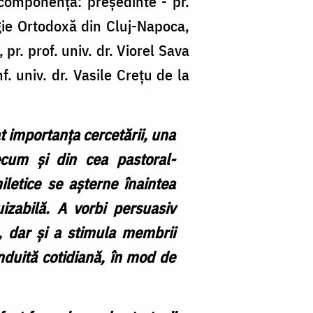
 componență: președinte - pr.
mi
logie Ortodoxă din Cluj-Napoca,
di
, pr. prof. univ. dr. Viorel Sava
Ia
. univ. dr. Vasile Crețu de la
și
a
at importanța cercetării, una
su
ecum și din cea pastoral-
do
iletice se așterne înaintea
în
izabilă. A vorbi persuasiv
d
, dar și a stimula membrii
Om
nduită cotidiană, în mod de