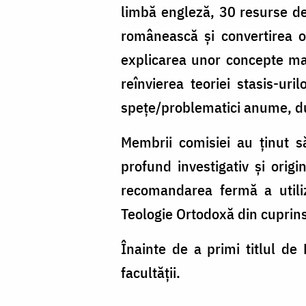
limbă engleză, 30 resurse de 
românească și convertirea om
explicarea unor concepte mai
reînvierea teoriei stasis-uri
spețe/problematici anume, dup
Membrii comisiei au ținut să 
profund investigativ și orig
recomandarea fermă a utiliz
Teologie Ortodoxă din cuprin
Înainte de a primi titlul de
facultăţii.