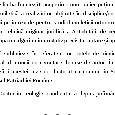
limbă franceză); acoperirea unui palier puțin ex
iletică a realizărilor obținute în discipline/
 puțin uzuale pentru studiul omileticii ortodo
lor, tehnică originar juridică a Antichității de c
ă un algoritm interogativ precis (adaptare și apli
sublinieze, în referatele lor, notele de pionie
inal al muncii de cercetare depuse de autor. În 
ării acestei teze de doctorat ca manual în Se
sul Patriarhiei Române.
 Doctor în Teologie, candidatul a depus jurămân