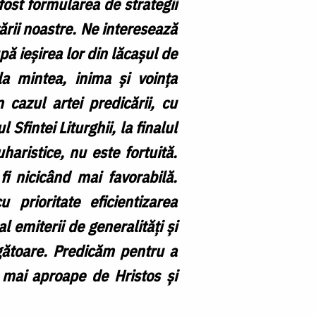
fost formularea de strategii
țării noastre. Ne interesează
pă ieșirea lor din lăcașul de
a mintea, inima și voința
 cazul artei predicării, cu
l Sfintei Liturghii, la finalul
haristice, nu este fortuită.
i nicicând mai favorabilă.
 prioritate eficientizarea
l emiterii de generalități și
ngătoare. Predicăm pentru a
 mai aproape de Hristos și