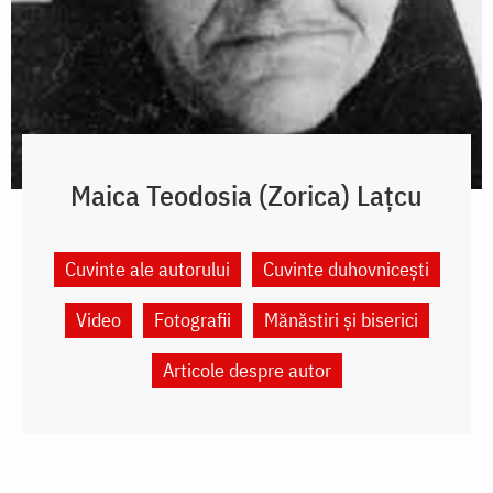
Maica Teodosia (Zorica) Lațcu
Cuvinte ale autorului
Cuvinte duhovnicești
Video
Fotografii
Mănăstiri și biserici
Articole despre autor