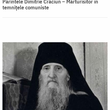
Părintele Dimitrie Crăciun – Mărturisitor în
temnițele comuniste