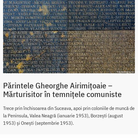
Părintele Gheorghe Airimițoaie –
Mărturisitor în temnițele comuniste
Trece prin închisoarea din Suceava, apoi prin coloniile de muncă de
la Peninsula, Valea Neagră (ianuarie 1953), Borzești (august
1953) și Onești (septembrie 1953).