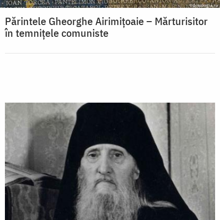
Părintele Gheorghe Airimițoaie – Mărturisitor
în temnițele comuniste