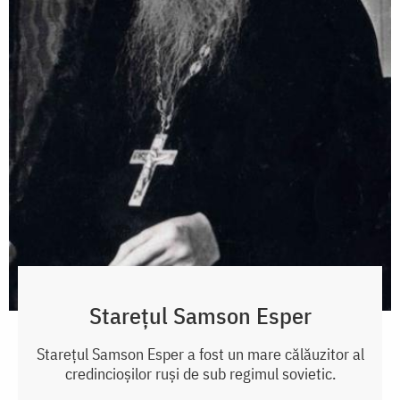
Starețul Samson Esper
Starețul Samson Esper a fost un mare călăuzitor al
credincioșilor ruși de sub regimul sovietic.