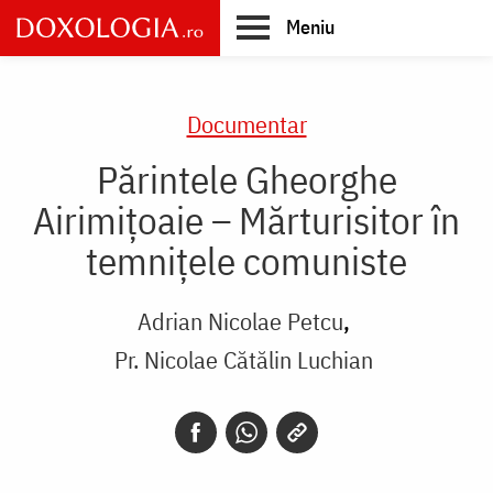
Skip
Meniu
to
main
Main
content
navigation
Documentar
Părintele Gheorghe
Airimițoaie – Mărturisitor în
temnițele comuniste
Adrian Nicolae Petcu
Pr. Nicolae Cătălin Luchian