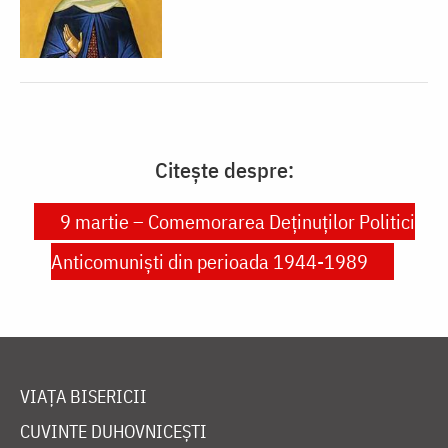
Citește despre:
9 martie – Comemorarea Deținuților Politici
Anticomuniști din perioada 1944-1989
VIAȚA BISERICII
CUVINTE DUHOVNICEȘTI