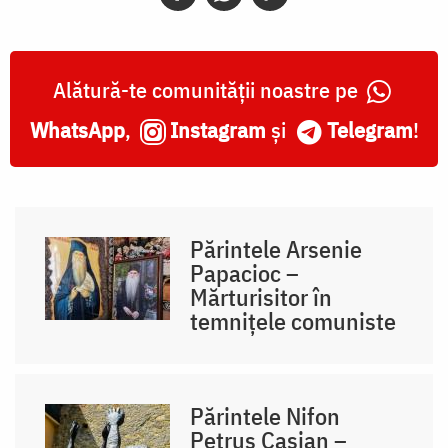
Alătură-te comunității noastre pe
WhatsApp
,
Instagram
și
Telegram
!
Părintele Arsenie
Papacioc –
Mărturisitor în
temnițele comuniste
Părintele Nifon
Petruș Casian –