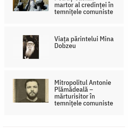
martor al credinței în
temnițele comuniste
Viața părintelui Mina
Dobzeu
Mitropolitul Antonie
Plămădeală –
mărturisitor în
temnițele comuniste