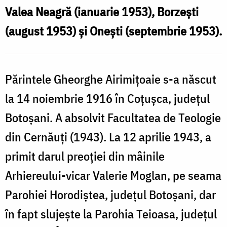
Valea Neagră (ianuarie 1953), Borzești
(august 1953) și Onești (septembrie 1953).
Părintele Gheorghe Airimițoaie s-a născut
la 14 noiembrie 1916 în Coțușca, județul
Botoșani. A absolvit Facultatea de Teologie
din Cernăuți (1943). La 12 aprilie 1943, a
primit darul preoției din mâinile
Arhiereului-vicar Valerie Moglan, pe seama
Parohiei Horodiștea, județul Botoșani, dar
în fapt slujește la Parohia Teioasa, județul