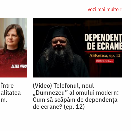
vezi mai multe »
 între
(Video) Telefonul, noul
ealitatea
„Dumnezeu” al omului modern:
im.
Cum să scăpăm de dependența
de ecrane? (ep. 12)