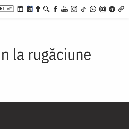
LIVE
08
n la rugăciune