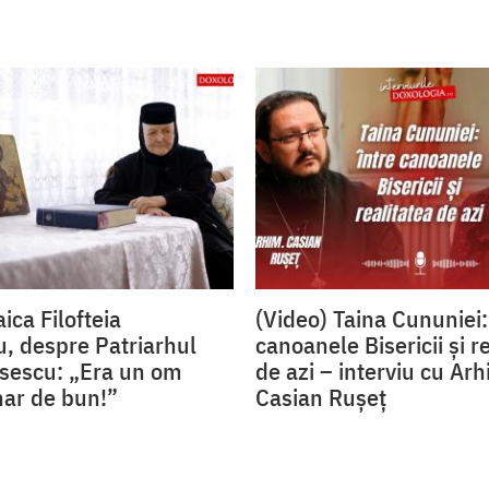
ica Filofteia
(Video) Taina Cununiei:
, despre Patriarhul
canoanele Bisericii și r
isescu: „Era un om
de azi – interviu cu Arh
nar de bun!”
Casian Rușeț