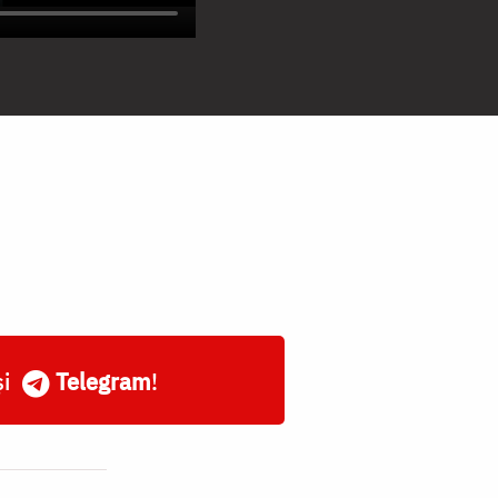
și
Telegram
!