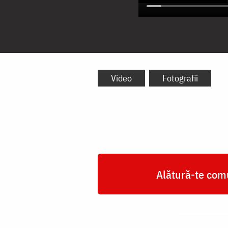
Video
Fotografii
Alătură-te comu