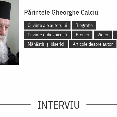
Părintele Gheorghe Calciu
Cuvinte ale autorului
Biografie
Cuvinte duhovnicești
Predici
Video
Mănăstiri și biserici
Articole despre autor
INTERVIU