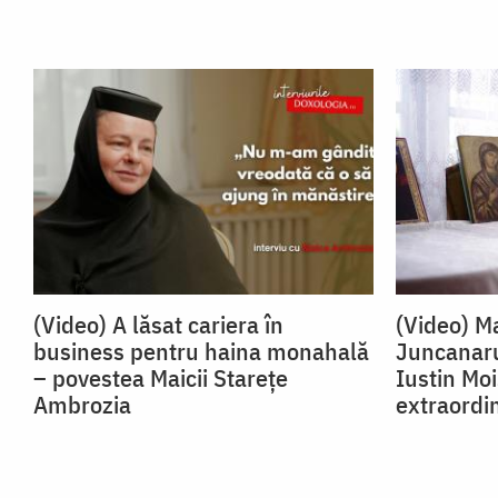
(Video) A lăsat cariera în
(Video) Ma
business pentru haina monahală
Juncanaru
– povestea Maicii Starețe
Iustin Mo
Ambrozia
extraordi