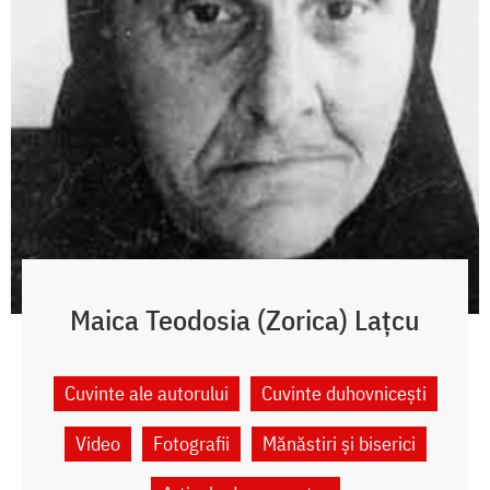
Maica Teodosia (Zorica) Lațcu
Cuvinte ale autorului
Cuvinte duhovnicești
Video
Fotografii
Mănăstiri și biserici