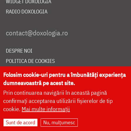
WIDGET DOXOLOGIA
RADIO DOXOLOGIA
DESPRE NOI
POLITICA DE COOKIES
DONEAZĂ ONLINE PENTRU CATEDRALA NAȚIONALĂ
Folosim cookie-uri pentru a îmbunătăți experiența
dumneavoastră pe acest site.
Prin continuarea navigării în această pagină
LIVE
confirmați acceptarea utilizării fișierelor de tip
cookie.
Mai multe informații
Site dezvoltat de
DOXOLOGIA MEDIA
,
Sunt de acord
Nu, mulțumesc
Arhiepiscopia Iașilor | ©
doxologia.ro