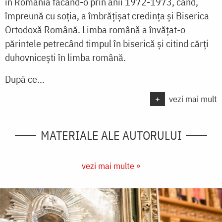
în Romania făcând-o prin anii 1972-1973, când,
împreună cu soția, a îmbrățișat credința și Biserica
Ortodoxă Română. Limba română a învățat-o
părintele petrecând timpul în biserică și citind cărți
duhovnicești în limba română.
După ce...
+
vezi mai mult
MATERIALE ALE AUTORULUI
vezi mai multe »