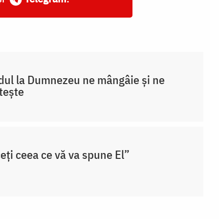
ul la Dumnezeu ne mângâie și ne
ștește
eți ceea ce vă va spune El”