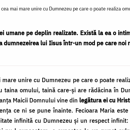
it cea mai mare unire cu Dumnezeu pe care o poate realiza om
ței umane pe deplin realizate. Există la ea o inti
tea dumnezeirea lui Iisus într-un mod pe care noi
ai mare unire cu Dumne­zeu pe care o poate reali
ru taina omului, taină care-și are rădăcina în D
anța Maicii Domnului vine din
legătura ei cu Hris
ența ce ni se pune înainte. Fecioara Maria est
­mitate infinită cu Dumnezeu și un respect infini