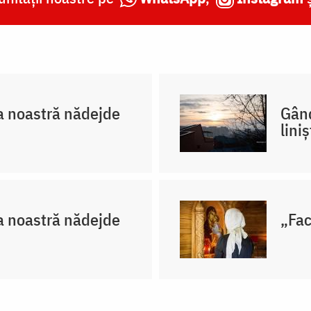
 noastră nădejde
Gând
lini
a noastră nădejde
„Fac