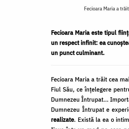
Fecioara
Fecioara Maria a tră
Maria
a
trăit
Fecioara Maria este tipul fiin
cea
un respect infinit: ea cu­noș
mai
un punct culminant.
mare
unire
Fecioara Maria a trăit cea m
cu
Fiul Său, ce înțelegere pent
Dumnezeu
Dumnezeu Întrupat... Import
pe
Dumnezeu Întru­pat e experi
care
realizate
. Există la ea o inti
o