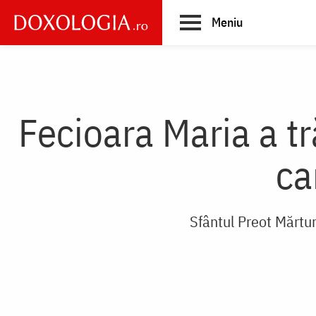
Skip
Meniu
to
main
Main
content
navigation
Fecioara Maria a t
ca
Sfântul Preot Mărtur