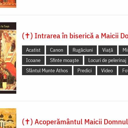
(✝) Intrarea în biserică a Maicii 
Acatist
Canon
Rugăciuni
Viață
Mi
Icoane
Sfinte moaște
Locuri de pelerinaj
Sfântul Munte Athos
Predici
Video
Fo
(✝) Acoperământul Maicii Domnul