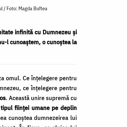
ul / Foto: Magda Buftea
­mitate infinită cu Dumnezeu și
 nu-l cunoaștem, o cunoștea la
za omul. Ce înțelegere pentru
umnezeu, ce înțelegere pentru
tos
. Această unire supremă cu
e
tipul ființei umane pe deplin
t: ea cu­noștea dumnezeirea lui