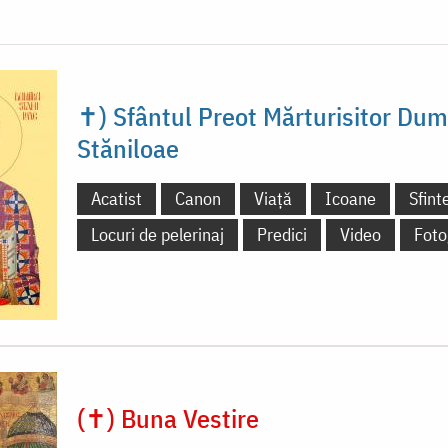
✝) Sfântul Preot Mărturisitor Dum
Stăniloae
Acatist
Canon
Viață
Icoane
Sfint
Locuri de pelerinaj
Predici
Video
Foto
(✝) Buna Vestire