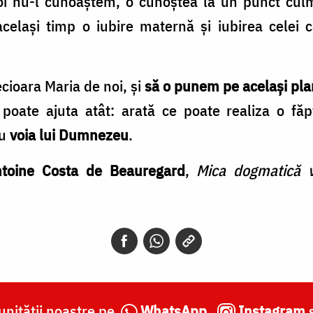
i nu-l cunoaștem, o cunoștea la un punct culmi
celași timp o iubire maternă și iubirea celei c
ioara Maria de noi, și
să o punem pe același pla
poate ajuta atât: arată ce poate realiza o fă
cu
voia lui Dumnezeu
.
ntoine Costa de Beauregard
,
Mica dogmatică v
nității noastre pe
WhatsApp
,
Instagram