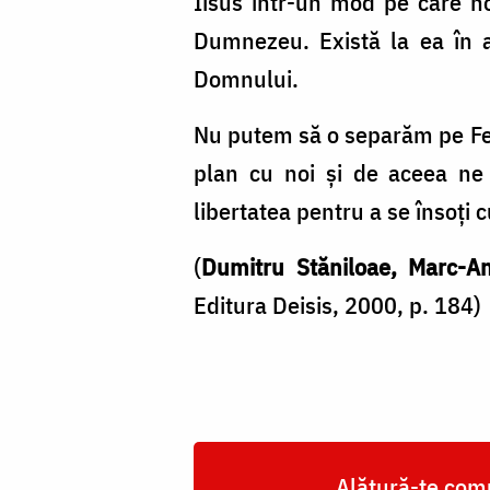
Iisus într-un mod pe care no
poate
Dumnezeu. Există la ea în a
realiza
Domnului.
omul
/
Nu putem să o separăm pe Fec
Foto:
plan cu noi și de aceea ne 
Magda
libertatea pentru a se însoți 
Buftea
(
Dumitru Stăniloae, Marc-A
Editura Deisis, 2000, p. 184)
Alătură-te comu