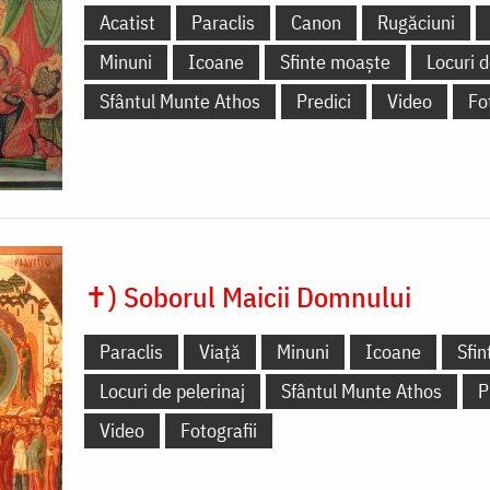
Acatist
Paraclis
Canon
Rugăciuni
Minuni
Icoane
Sfinte moaște
Locuri d
Sfântul Munte Athos
Predici
Video
Fo
✝) Soborul Maicii Domnului
Paraclis
Viață
Minuni
Icoane
Sfi
Locuri de pelerinaj
Sfântul Munte Athos
P
Video
Fotografii