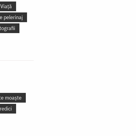
Viață
e pelerinaj
tografii
nte moaște
redici