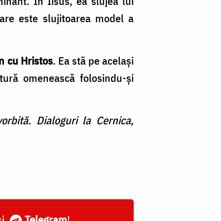
nant. În Iisus, ea slujea lui
are este slujitoarea model a
n cu Hristos
. Ea stă pe același
ptură omenească folosindu-și
orbită. Dialoguri la Cernica
,
și
Telegram
!