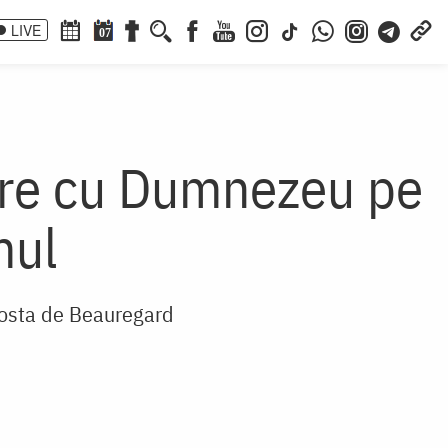
LIVE
07
nire cu Dumnezeu pe
mul
Costa de Beauregard