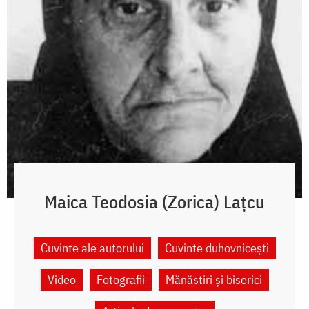
Maica Teodosia (Zorica) Lațcu
Cuvinte ale autorului
Cuvinte duhovnicești
Video
Fotografii
Mănăstiri și biserici