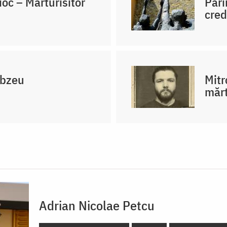
oc – Mărturisitor
Pări
cred
obzeu
Mitr
mărt
Adrian Nicolae Petcu