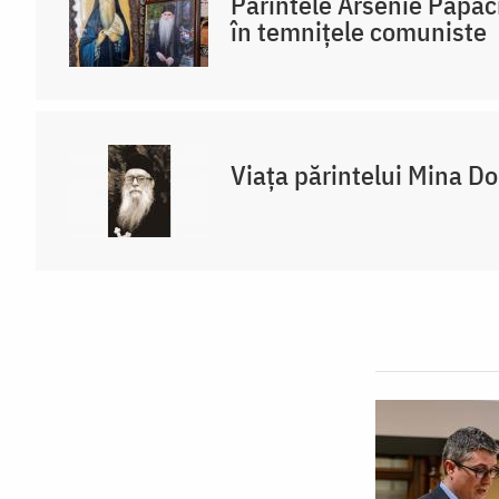
Părintele Arsenie Papaci
în temnițele comuniste
Viața părintelui Mina D