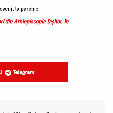
evenit la parohie.
ri din Arhiepiscopia Iaşilor, în
și
Telegram
!