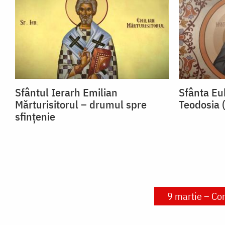
Sfântul Ierarh Emilian
Sfânta Euh
Mărturisitorul – drumul spre
Teodosia 
sfințenie
9 martie – Co