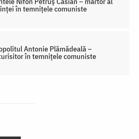
ntele Nifon Petruș Casian – martor al
inței în temnițele comuniste
opolitul Antonie Plămădeală –
urisitor în temnițele comuniste