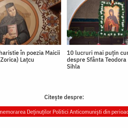
aristie în poezia Maicii
10 lucruri mai puțin c
(Zorica) Lațcu
despre Sfânta Teodora 
Sihla
Citește despre:
memorarea Deținuților Politici Anticomuniști din peri