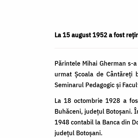
Foto:
Oana
Nechifor
La 15 august 1952 a fost rețin
Părintele Mihai Gherman s-a 
urmat Școala de Cântăreți b
Seminarul Pedagogic și Facult
La 18 octombrie 1928 a fos
Buhăceni, județul Botoșani. Î
1948 contabil la Banca din Do
județul Botoșani.