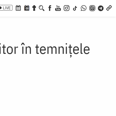
LIVE
08
tor în temnițele