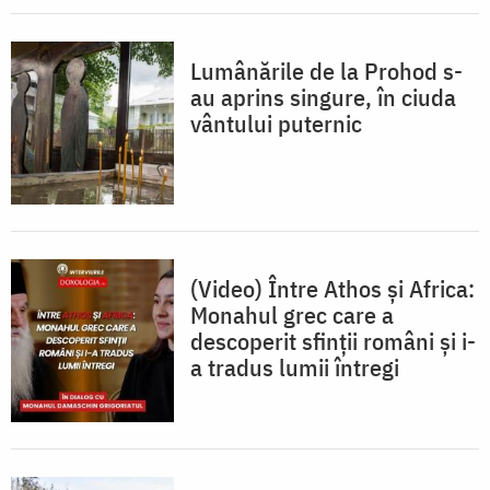
Lumânările de la Prohod s-
au aprins singure, în ciuda
vântului puternic
(Video) Între Athos și Africa:
Monahul grec care a
descoperit sfinții români și i-
a tradus lumii întregi