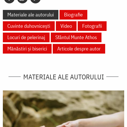
Materiale ale autorului
Biografie
Cuvinte duhovnicești
Video
Fotografii
Locuri de pelerinaj
Sfântul Munte Athos
Mănăstiri și biserici
Articole despre autor
MATERIALE ALE AUTORULUI