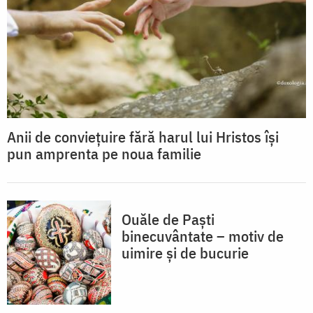
Anii de conviețuire fără harul lui Hristos își
pun amprenta pe noua familie
Ouăle de Paști
binecuvântate – motiv de
uimire și de bucurie