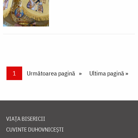
Paginare
Current page
1
Next page
Următoarea pagină
Last page
Ultima pagină »
VIAȚA BISERICII
CUVINTE DUHOVNICEȘTI