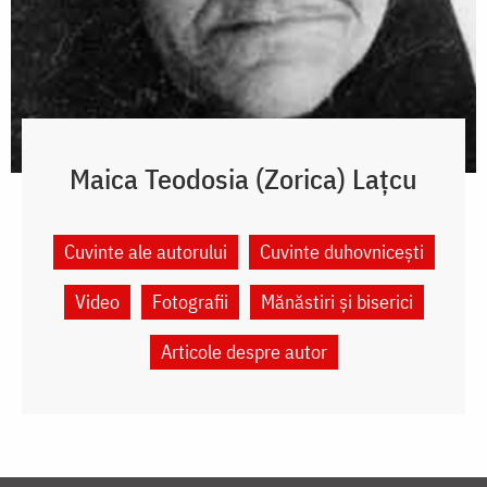
Maica Teodosia (Zorica) Lațcu
Cuvinte ale autorului
Cuvinte duhovnicești
Video
Fotografii
Mănăstiri și biserici
Articole despre autor