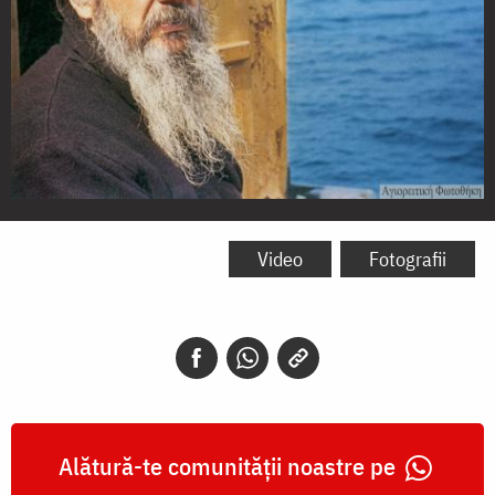
Părintele
Teoclit
Video
Fotografii
Dionisiatul
Alătură-te comunității noastre pe