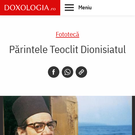
Skip
Meniu
to
main
Main
content
navigation
Fototecă
Părintele Teoclit Dionisiatul