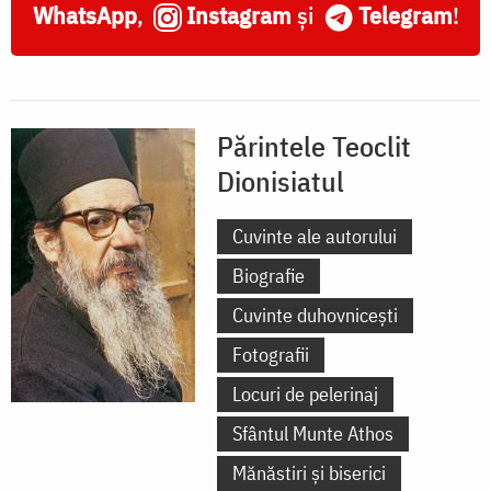
WhatsApp
,
Instagram
și
Telegram
!
Părintele Teoclit
Dionisiatul
Cuvinte ale autorului
Biografie
Cuvinte duhovnicești
Fotografii
Locuri de pelerinaj
Sfântul Munte Athos
Mănăstiri și biserici