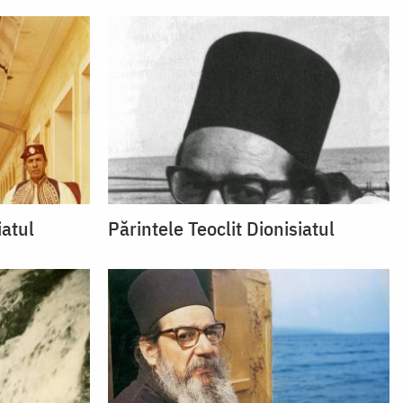
iatul
Părintele Teoclit Dionisiatul