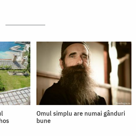
ul
Omul simplu are numai gânduri
thos
bune