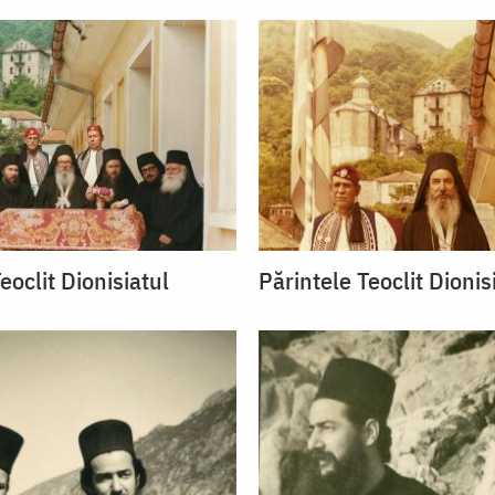
eoclit Dionisiatul
Părintele Teoclit Dionis