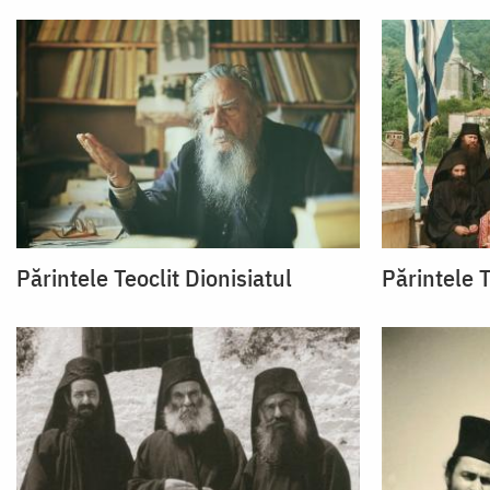
Părintele Teoclit Dionisiatul
Părintele T