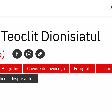
 Teoclit Dionisiatul
6)
Biografie
Cuvinte duhovnicești
Fotografii
Locuri
ticole despre autor