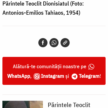
Părintele Teoclit Dionisiatul (Foto:
Antonios-Emilios Tahiaos, 1954)
Alătură-te comunității noastre pe
WhatsApp
,
Instagram
și
Telegram
!
Părintele Teoclit