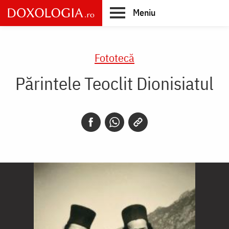
Skip
Meniu
to
main
Main
content
navigation
Fototecă
Părintele Teoclit Dionisiatul