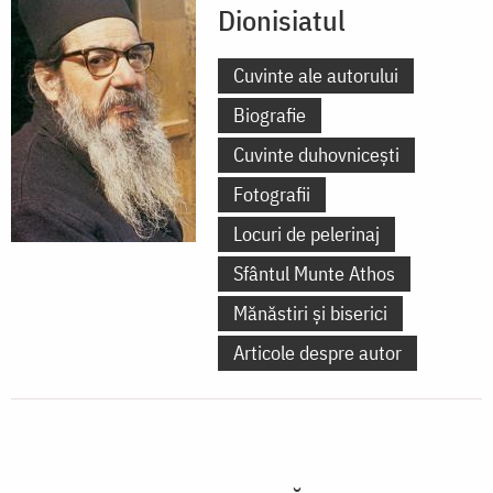
Dionisiatul
Cuvinte ale autorului
Biografie
Cuvinte duhovnicești
Fotografii
Locuri de pelerinaj
Sfântul Munte Athos
Mănăstiri și biserici
Articole despre autor