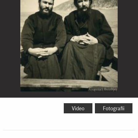
Părintele
Teoclit
Video
Fotografii
Dionisiatul