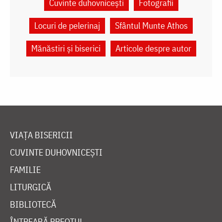
Cuvinte duhovnicești
Fotografii
Locuri de pelerinaj
Sfântul Munte Athos
Mănăstiri și biserici
Articole despre autor
VIAȚA BISERICII
CUVINTE DUHOVNICEȘTI
FAMILIE
LITURGICĂ
BIBLIOTECĂ
ÎNTREABĂ PREOTUL