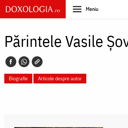
Skip
Meniu
to
main
Main
content
navigation
Părintele Vasile Șo
Biografie
Articole despre autor