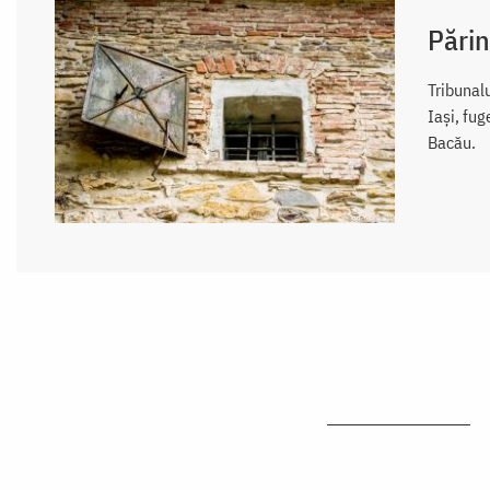
Părin
Tribunalu
Iași, fug
Bacău.