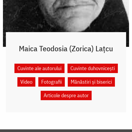
Maica Teodosia (Zorica) Lațcu
Cuvinte ale autorului
Cuvinte duhovnicești
Video
Fotografii
Mănăstiri și biserici
Articole despre autor