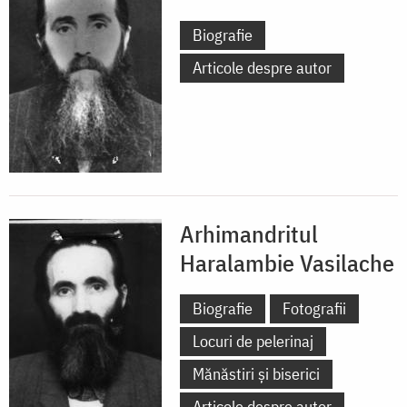
Biografie
Articole despre autor
Arhimandritul
Haralambie Vasilache
Biografie
Fotografii
Locuri de pelerinaj
Mănăstiri și biserici
Articole despre autor