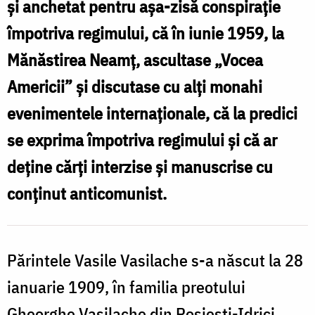
Mărturisitor
și anchetat pentru așa-zisă conspirație
în
împotriva regimului, că în iunie 1959, la
temnițele
Mănăstirea Neamț, ascultase „Vocea
comuniste
Americii” și discutase cu alți monahi
evenimentele internaționale, că la predici
se exprima împotriva regimului și că ar
deține cărți interzise și manuscrise cu
conținut anticomunist.
Părintele Vasile Vasilache s-a născut la 28
ianuarie 1909, în familia preotului
Gheorghe Vasilache din Roșiești-Idrici,