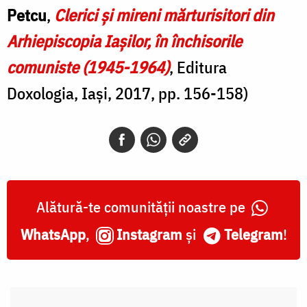
Petcu
,
Clerici şi mireni mărturisitori din
Arhiepiscopia Iaşilor, în închisorile
comuniste (1945-1964)
, Editura
Doxologia, Iași, 2017, pp. 156-158)
Alătură-te comunității noastre pe
WhatsApp
,
Instagram
și
Telegram
!