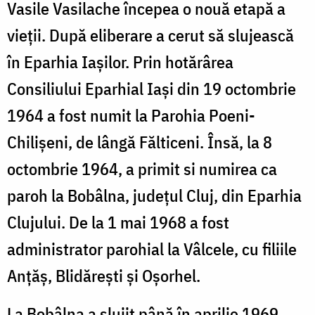
Vasile Vasilache începea o nouă etapă a
vieții. După eliberare a cerut să slujească
în Eparhia Iașilor. Prin hotărârea
Consiliului Eparhial Iași din 19 octombrie
1964 a fost numit la Parohia Poeni-
Chilișeni, de lângă Fălticeni. Însă, la 8
octombrie 1964, a primit si numirea ca
paroh la Bobâlna, județul Cluj, din Eparhia
Clujului. De la 1 mai 1968 a fost
administrator parohial la Vâlcele, cu filiile
Anțăș, Blidărești și Oșorhel.
La Bobâlna a slujit până în aprilie 1969,