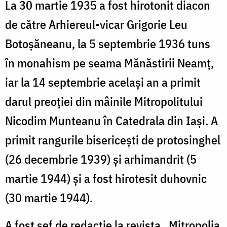
La 30 martie 1935 a fost hirotonit diacon
de către Arhiereul-vicar Grigorie Leu
Botoșăneanu, la 5 septembrie 1936 tuns
în monahism pe seama Mănăstirii Neamț,
iar la 14 septembrie același an a primit
darul preoției din mâinile Mitropolitului
Nicodim Munteanu în Catedrala din Iași. A
primit rangurile bisericești de protosinghel
(26 decembrie 1939) și arhimandrit (5
martie 1944) și a fost hirotesit duhovnic
(30 martie 1944).
A fost șef de redacție la revista „Mitropolia