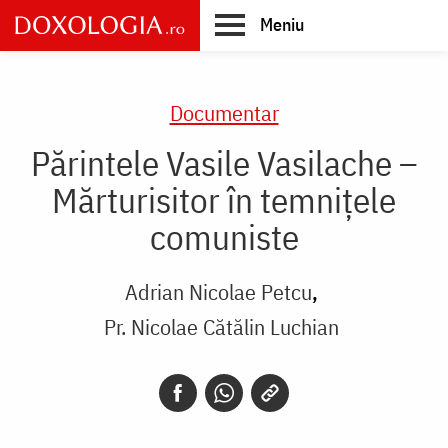
Skip
Meniu
to
main
Main
content
navigation
Documentar
Părintele Vasile Vasilache –
Mărturisitor în temnițele
comuniste
Adrian Nicolae Petcu
Pr. Nicolae Cătălin Luchian