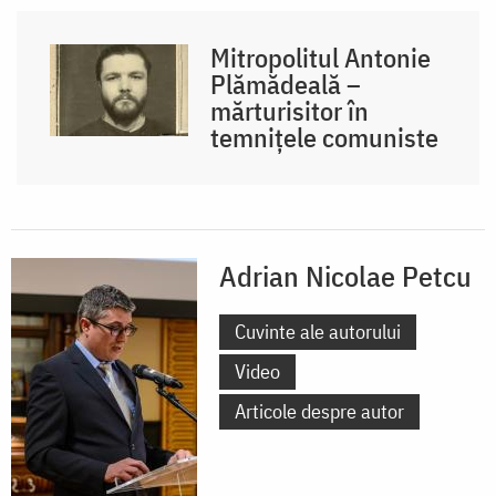
Mitropolitul Antonie
Plămădeală –
mărturisitor în
temnițele comuniste
Adrian Nicolae Petcu
Cuvinte ale autorului
Video
Articole despre autor