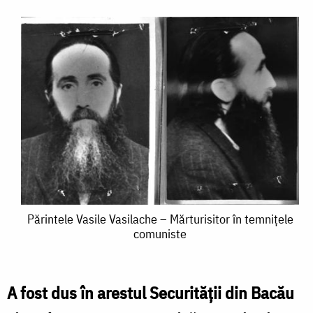
Părintele
Părintele Vasile Vasilache – Mărturisitor în temnițele
comuniste
Vasile
Vasilache
–
A fost dus în arestul Securității din Bacău