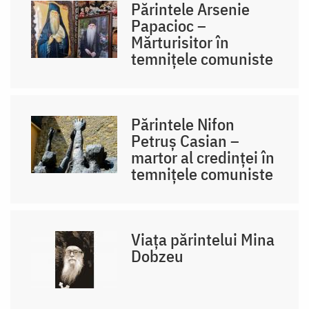
Părintele Arsenie
Papacioc –
Mărturisitor în
temnițele comuniste
Părintele Nifon
Petruș Casian –
martor al credinței în
temnițele comuniste
Viața părintelui Mina
Dobzeu