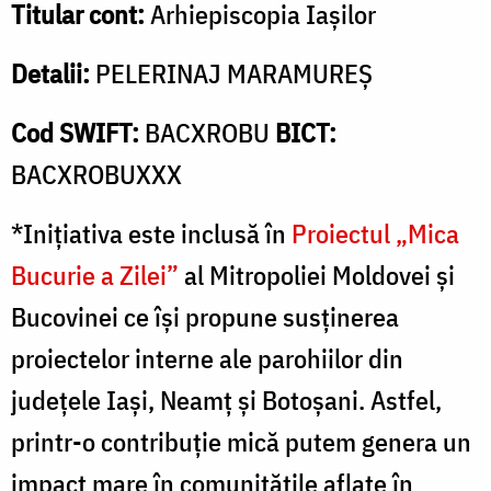
Titular cont:
Arhiepiscopia Iașilor
Detalii:
PELERINAJ MARAMUREȘ
Cod SWIFT:
BACXROBU
BICT:
BACXROBUXXX
*Inițiativa este inclusă în
Proiectul „Mica
Bucurie a Zilei”
al Mitropoliei Moldovei și
Bucovinei ce își propune susținerea
proiectelor interne ale parohiilor din
județele Iași, Neamț și Botoșani. Astfel,
printr-o contribuție mică putem genera un
impact mare în comunitățile aflate în