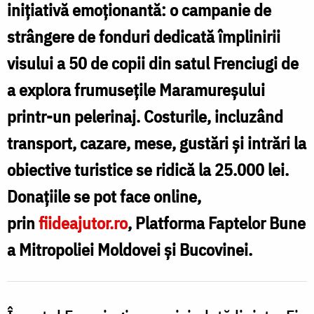
inițiativă emoționantă: o campanie de
strângere de fonduri dedicată împlinirii
F
visului a 50 de copii din satul Frenciugi de
a
a explora frumusețile Maramureșului
c
printr-un pelerinaj. Costurile, incluzând
d
transport, cazare, mese, gustări și intrări la
obiective turistice se ridică la 25.000 lei.
„
Donațiile se pot face online,
prin
fiideajutor.ro
, Platforma Faptelor Bune
d
a Mitropoliei Moldovei și Bucovinei.
F