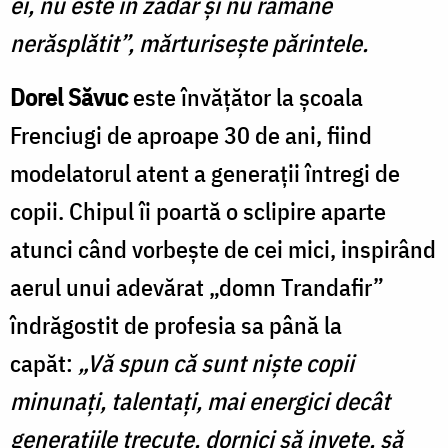
ei, nu este în zadar și nu rămâne
nerăsplătit”, mărturisește părintele.
Dorel Săvuc
este învățător la școala
Frenciugi de aproape 30 de ani, fiind
modelatorul atent a generații întregi de
copii. Chipul îi poartă o sclipire aparte
atunci când vorbește de cei mici, inspirând
aerul unui adevărat „domn Trandafir”
îndrăgostit de profesia sa până la
capăt:
„Vă spun că sunt niște copii
minunați, talentați, mai energici decât
generațiile trecute, dornici să invețe, să