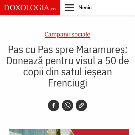
Skip
Meniu
to
main
Main
content
navigation
Campanii sociale
Pas cu Pas spre Maramureș:
Donează pentru visul a 50 de
copii din satul ieșean
Frenciugi