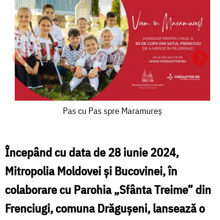
Pas
Pas cu Pas spre Maramureș
cu
Pas
Începând cu data de 28 iunie 2024,
spre
Mitropolia Moldovei și Bucovinei, în
Maramureș
colaborare cu Parohia „Sfânta Treime” din
P
Frenciugi, comuna Drăgușeni, lansează o
I