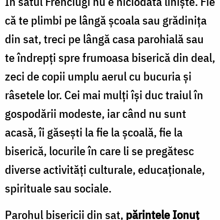
În satul Frenciugi nu e niciodată liniște. Fie
că te plimbi pe lângă școala sau grădinița
din sat, treci pe lângă casa parohială sau
te îndrepți spre frumoasa biserică din deal,
zeci de copii umplu aerul cu bucuria și
râsetele lor. Cei mai mulți își duc traiul în
gospodării modeste, iar când nu sunt
acasă, îi găsești la fie la școală, fie la
biserică, locurile în care li se pregătesc
diverse activități culturale, educaționale,
spirituale sau sociale.
Parohul bisericii din sat,
părintele Ionuț