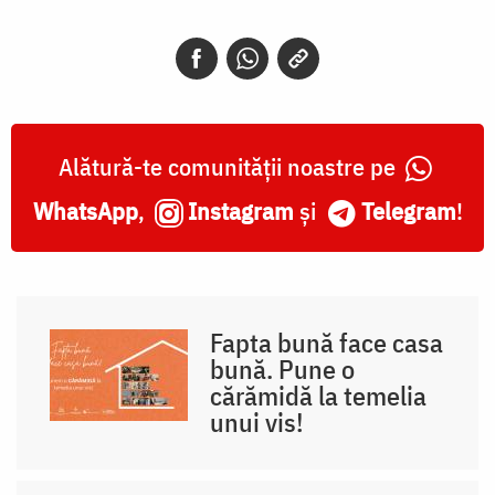
Alătură-te comunității noastre pe
WhatsApp
,
Instagram
și
Telegram
!
Fapta bună face casa
bună. Pune o
cărămidă la temelia
unui vis!