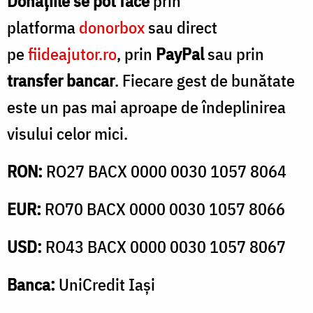
Donațiile se pot face
prin
platforma
donorbox
sau direct
pe
fiideajutor.ro
, prin
PayPal
sau prin
transfer bancar
. Fiecare gest de bunătate
este un pas mai aproape de îndeplinirea
visului celor mici.
RON:
RO27 BACX 0000 0030 1057 8064
EUR:
RO70 BACX 0000 0030 1057 8066
USD:
RO43 BACX 0000 0030 1057 8067
Banca:
UniCredit Iași