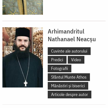
Arhimandritul
Nathanael Neacşu
Cuvinte ale autorului
Predici
Video
Fotografii
Sfântul Munte Athos
Mănăstiri și biserici
Articole despre autor