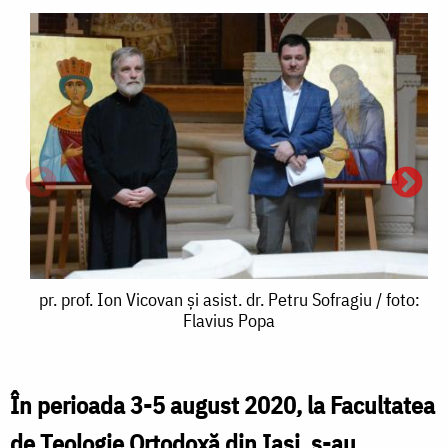
pr.
pr. prof. Ion Vicovan și asist. dr. Petru Sofragiu / foto:
Flavius Popa
prof.
Ion
Vicovan
În perioada 3-5 august 2020, la Facultatea
a
și
de Teologie Ortodoxă din Iași, s-au