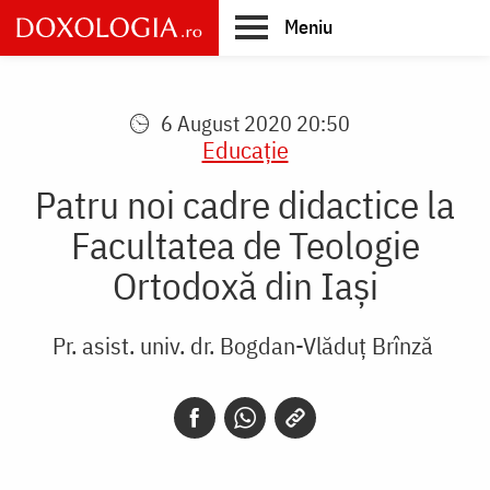
Skip
Meniu
to
main
Main
content
navigation
6 August 2020 20:50
Educaţie
Patru noi cadre didactice la
Facultatea de Teologie
Ortodoxă din Iași
Pr. asist. univ. dr. Bogdan-Vlăduț Brînză