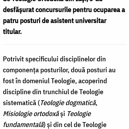
d
asist.
desfășurat concursurile pentru ocuparea a
dr.
patru posturi de asistent universitar
P
Petru
titular.
/
Sofragiu
F
/
C
foto:
Potrivit specificului disciplinelor din
Flavius
componența posturilor, două posturi au
Popa
fost în domeniul Teologie, acoperind
discipline din trunchiul de Teologie
sistematică (
Teologie dogmatică
,
Misiologie ortodoxă
și
Teologie
fundamentală
) și din cel de Teologie