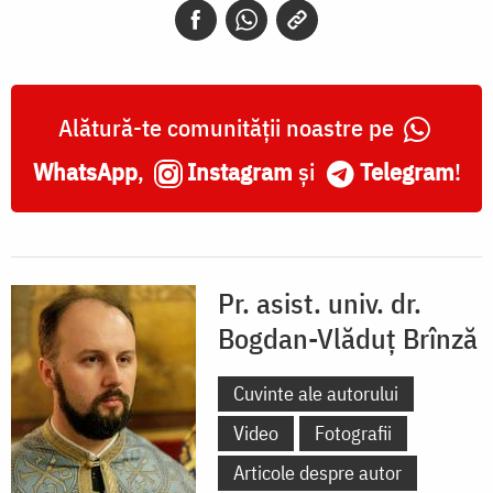
Alătură-te comunității noastre pe
WhatsApp
,
Instagram
și
Telegram
!
Pr. asist. univ. dr.
Bogdan-Vlăduț Brînză
Cuvinte ale autorului
Video
Fotografii
Articole despre autor